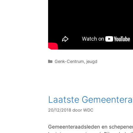
C
Genk-Centrum
,
jeugd
a
t
e
g
o
Laatste Gemeentera
r
i
20/12/2018
door
WDC
e
ë
n
Gemeenteraadsleden en schepenen 