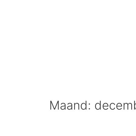
Spring
naar
inhoud
Maand: decemb