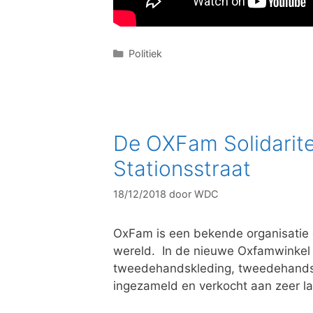
C
Politiek
a
t
e
g
o
De OXFam Solidarite
r
i
Stationsstraat
e
ë
18/12/2018
door
WDC
n
OxFam is een bekende organisatie 
wereld. In de nieuwe Oxfamwinkel i
tweedehandskleding, tweedehands
ingezameld en verkocht aan zeer lag