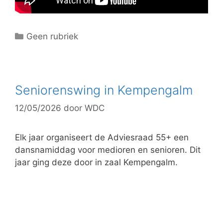
C
Geen rubriek
a
t
e
g
Seniorenswing in Kempengalm
o
12/05/2026
door
WDC
r
i
e
Elk jaar organiseert de Adviesraad 55+ een
ë
dansnamiddag voor medioren en senioren. Dit
n
jaar ging deze door in zaal Kempengalm.