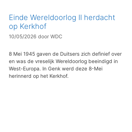
t
e
g
Einde Wereldoorlog II herdacht
o
op Kerkhof
r
10/05/2026
door
WDC
i
e
ë
8 Mei 1945 gaven de Duitsers zich definief over
n
en was de vreselijk Wereldoorlog beeindigd in
West-Europa. In Genk werd deze 8-Mei
herinnerd op het Kerkhof.