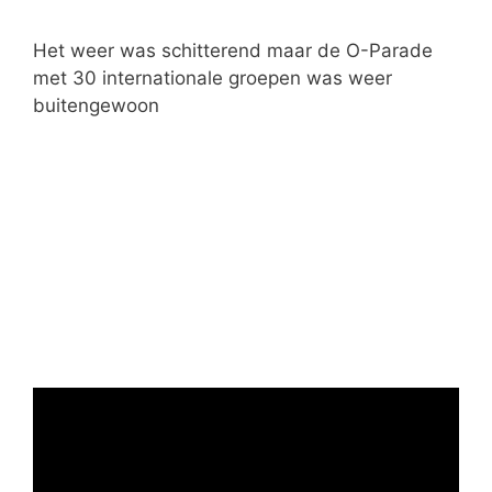
e
ë
Het weer was schitterend maar de O-Parade
n
met 30 internationale groepen was weer
buitengewoon