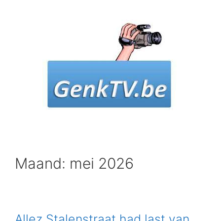
Spring
naar
inhoud
Maand: mei 2026
Allez Stalenstraat had last van