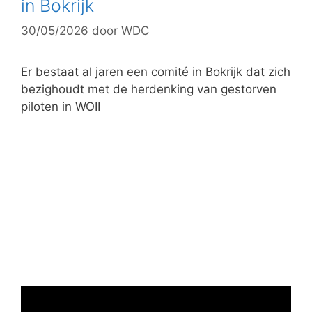
in Bokrijk
r
30/05/2026
door
WDC
i
e
ë
Er bestaat al jaren een comité in Bokrijk dat zich
n
bezighoudt met de herdenking van gestorven
piloten in WOII