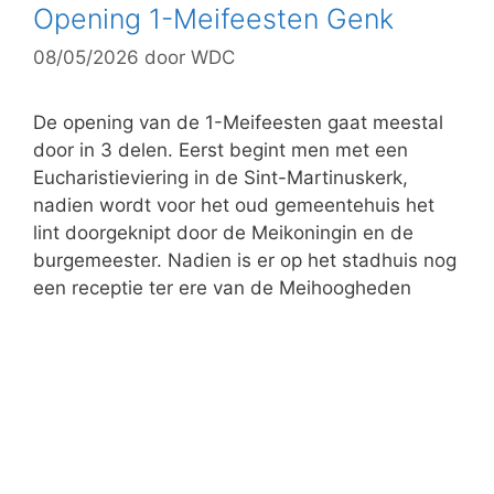
g
Opening 1-Meifeesten Genk
o
08/05/2026
door
WDC
r
i
e
De opening van de 1-Meifeesten gaat meestal
ë
door in 3 delen. Eerst begint men met een
n
Eucharistieviering in de Sint-Martinuskerk,
nadien wordt voor het oud gemeentehuis het
lint doorgeknipt door de Meikoningin en de
burgemeester. Nadien is er op het stadhuis nog
een receptie ter ere van de Meihoogheden