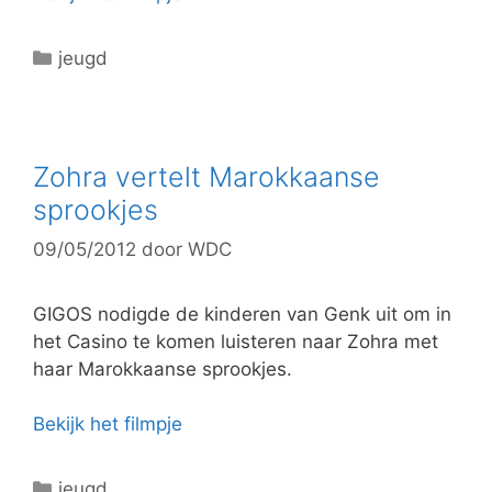
C
jeugd
a
t
e
g
Zohra vertelt Marokkaanse
o
sprookjes
r
09/05/2012
door
WDC
i
e
ë
GIGOS nodigde de kinderen van Genk uit om in
n
het Casino te komen luisteren naar Zohra met
haar Marokkaanse sprookjes.
Bekijk het filmpje
C
jeugd