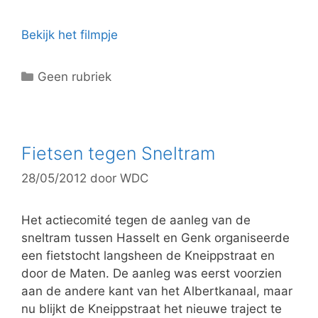
Bekijk het filmpje
C
Geen rubriek
a
t
e
g
Fietsen tegen Sneltram
o
28/05/2012
door
WDC
r
i
e
Het actiecomité tegen de aanleg van de
ë
sneltram tussen Hasselt en Genk organiseerde
n
een fietstocht langsheen de Kneippstraat en
door de Maten. De aanleg was eerst voorzien
aan de andere kant van het Albertkanaal, maar
nu blijkt de Kneippstraat het nieuwe traject te