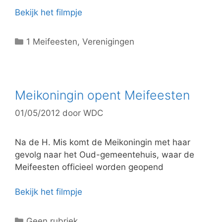
Bekijk het filmpje
C
1 Meifeesten
,
Verenigingen
a
t
e
g
Meikoningin opent Meifeesten
o
01/05/2012
door
WDC
r
i
e
Na de H. Mis komt de Meikoningin met haar
ë
gevolg naar het Oud-gemeentehuis, waar de
n
Meifeesten officieel worden geopend
Bekijk het filmpje
C
Geen rubriek