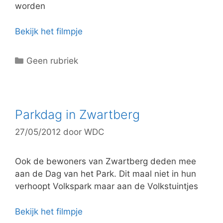
worden
Bekijk het filmpje
C
Geen rubriek
a
t
e
g
Parkdag in Zwartberg
o
27/05/2012
door
WDC
r
i
e
Ook de bewoners van Zwartberg deden mee
ë
aan de Dag van het Park. Dit maal niet in hun
n
verhoopt Volkspark maar aan de Volkstuintjes
Bekijk het filmpje