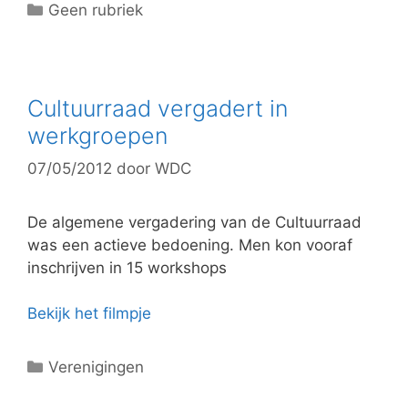
C
Geen rubriek
a
t
e
g
Cultuurraad vergadert in
o
werkgroepen
r
07/05/2012
door
WDC
i
e
ë
De algemene vergadering van de Cultuurraad
n
was een actieve bedoening. Men kon vooraf
inschrijven in 15 workshops
Bekijk het filmpje
C
Verenigingen
a