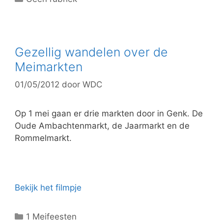
a
t
e
g
Gezellig wandelen over de
o
Meimarkten
r
01/05/2012
door
WDC
i
e
ë
Op 1 mei gaan er drie markten door in Genk. De
n
Oude Ambachtenmarkt, de Jaarmarkt en de
Rommelmarkt.
Bekijk het filmpje
C
1 Meifeesten