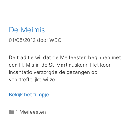
a
t
e
g
De Meimis
o
01/05/2012
door
WDC
r
i
e
De traditie wil dat de Meifeesten beginnen met
ë
een H. Mis in de St-Martinuskerk. Het koor
n
Incantatio verzorgde de gezangen op
voortreffelijke wijze
Bekijk het filmpje
C
1 Meifeesten
a
t