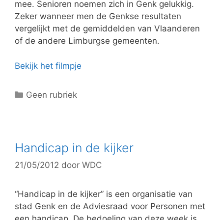
mee. Senioren noemen zich in Genk gelukkig.
Zeker wanneer men de Genkse resultaten
vergelijkt met de gemiddelden van Vlaanderen
of de andere Limburgse gemeenten.
Bekijk het filmpje
C
Geen rubriek
a
t
e
g
Handicap in de kijker
o
21/05/2012
door
WDC
r
i
e
“Handicap in de kijker” is een organisatie van
ë
stad Genk en de Adviesraad voor Personen met
n
een handicap. De bedoeling van deze week is