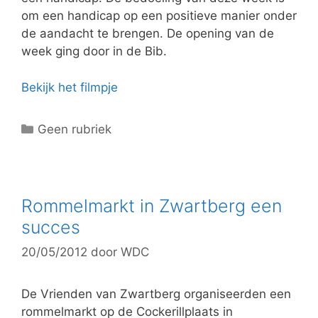
om een handicap op een positieve manier onder
de aandacht te brengen. De opening van de
week ging door in de Bib.
Bekijk het filmpje
C
Geen rubriek
a
t
e
g
Rommelmarkt in Zwartberg een
o
succes
r
20/05/2012
door
WDC
i
e
ë
De Vrienden van Zwartberg organiseerden een
n
rommelmarkt op de Cockerillplaats in