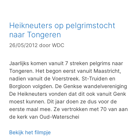
t
e
g
Heikneuters op pelgrimstocht
o
naar Tongeren
r
26/05/2012
door
WDC
i
e
ë
Jaarlijks komen vanuit 7 streken pelgrims naar
n
Tongeren. Het begon eerst vanuit Maastricht,
nadien vanuit de Voerstreek. St-Truiden en
Borgloon volgden. De Genkse wandelvereniging
De Heikneuters vonden dat dit ook vanuit Genk
moest kunnen. Dit jaar doen ze dus voor de
eerste maal mee. Ze vertrokken met 70 van aan
de kerk van Oud-Waterschei
Bekijk het filmpje