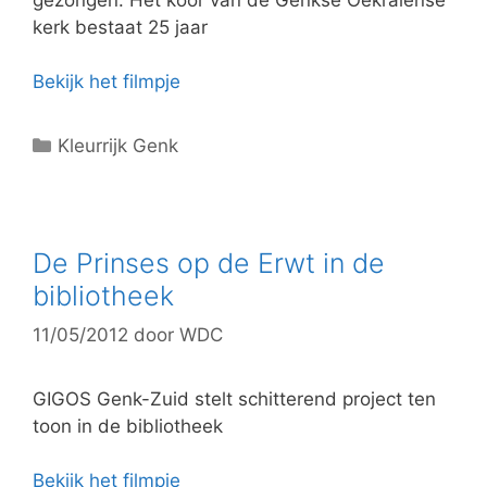
kerk bestaat 25 jaar
Bekijk het filmpje
C
Kleurrijk Genk
a
t
e
g
De Prinses op de Erwt in de
o
bibliotheek
r
11/05/2012
door
WDC
i
e
ë
GIGOS Genk-Zuid stelt schitterend project ten
n
toon in de bibliotheek
Bekijk het filmpje