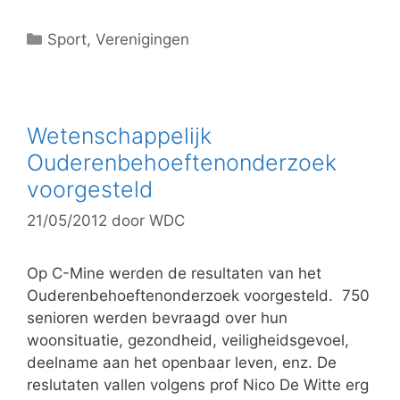
C
Sport
,
Verenigingen
a
t
e
g
Wetenschappelijk
o
Ouderenbehoeftenonderzoek
r
voorgesteld
i
e
21/05/2012
door
WDC
ë
n
Op C-Mine werden de resultaten van het
Ouderenbehoeftenonderzoek voorgesteld. 750
senioren werden bevraagd over hun
woonsituatie, gezondheid, veiligheidsgevoel,
deelname aan het openbaar leven, enz. De
reslutaten vallen volgens prof Nico De Witte erg