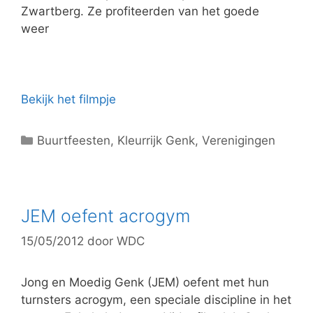
Zwartberg. Ze profiteerden van het goede
weer
Bekijk het filmpje
C
Buurtfeesten
,
Kleurrijk Genk
,
Verenigingen
a
t
e
g
JEM oefent acrogym
o
15/05/2012
door
WDC
r
i
e
Jong en Moedig Genk (JEM) oefent met hun
ë
turnsters acrogym, een speciale discipline in het