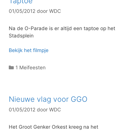
Taptoe
o
01/05/2012
door
WDC
r
i
e
Na de O-Parade is er altijd een taptoe op het
ë
Stadsplein
n
Bekijk het filmpje
C
1 Meifeesten
a
t
e
g
Nieuwe vlag voor GGO
o
01/05/2012
door
WDC
r
i
e
Het Groot Genker Orkest kreeg na het