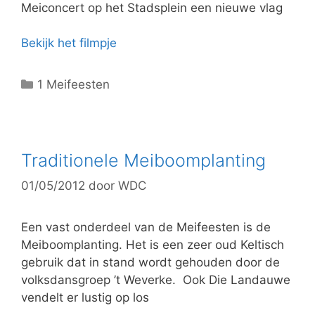
ë
Meiconcert op het Stadsplein een nieuwe vlag
n
Bekijk het filmpje
C
1 Meifeesten
a
t
e
g
Traditionele Meiboomplanting
o
01/05/2012
door
WDC
r
i
e
Een vast onderdeel van de Meifeesten is de
ë
Meiboomplanting. Het is een zeer oud Keltisch
n
gebruik dat in stand wordt gehouden door de
volksdansgroep ’t Weverke. Ook Die Landauwe
vendelt er lustig op los