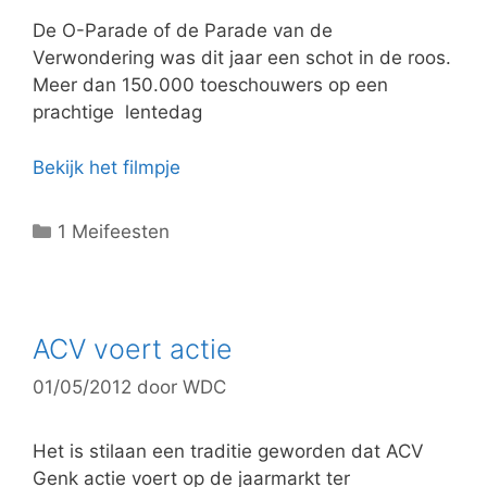
ë
De O-Parade of de Parade van de
n
Verwondering was dit jaar een schot in de roos.
Meer dan 150.000 toeschouwers op een
prachtige lentedag
Bekijk het filmpje
C
1 Meifeesten
a
t
e
g
ACV voert actie
o
01/05/2012
door
WDC
r
i
e
Het is stilaan een traditie geworden dat ACV
ë
Genk actie voert op de jaarmarkt ter