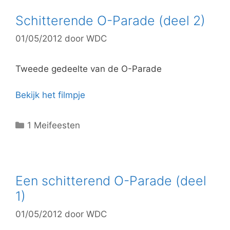
e
g
Schitterende O-Parade (deel 2)
o
01/05/2012
door
WDC
r
i
e
Tweede gedeelte van de O-Parade
ë
n
Bekijk het filmpje
C
1 Meifeesten
a
t
e
g
Een schitterend O-Parade (deel
o
1)
r
01/05/2012
door
WDC
i
e