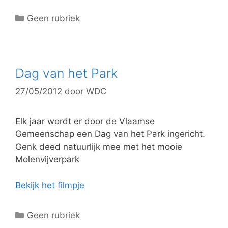
C
Geen rubriek
a
t
e
g
Dag van het Park
o
27/05/2012
door
WDC
r
i
e
Elk jaar wordt er door de Vlaamse
ë
Gemeenschap een Dag van het Park ingericht.
n
Genk deed natuurlijk mee met het mooie
Molenvijverpark
Bekijk het filmpje
C
Geen rubriek
a