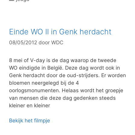
a
t
e
g
Einde WO II in Genk herdacht
o
08/05/2012
door
WDC
r
i
e
8 mei of V-day is de dag waarop de tweede
ë
WO eindigde in België. Deze dag wordt ook in
n
Genk herdacht door de oud-strijders. Er worden
bloemen neergelegd bij de 4
oorlogsmonumenten. Helaas wordt het groepje
van mensen die deze dag gedenken steeds
kleiner en kleiner
Bekijk het filmpje