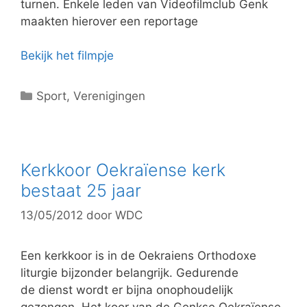
n
turnen. Enkele leden van Videofilmclub Genk
maakten hierover een reportage
Bekijk het filmpje
C
Sport
,
Verenigingen
a
t
e
g
Kerkkoor Oekraïense kerk
o
bestaat 25 jaar
r
13/05/2012
door
WDC
i
e
ë
Een kerkkoor is in de Oekraiens Orthodoxe
n
liturgie bijzonder belangrijk. Gedurende
de dienst wordt er bijna onophoudelijk
gezongen. Het koor van de Genkse Oekraïense