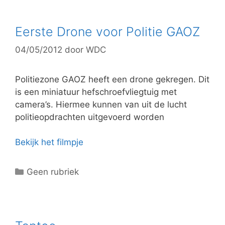
t
e
g
Eerste Drone voor Politie GAOZ
o
04/05/2012
door
WDC
r
i
e
Politiezone GAOZ heeft een drone gekregen. Dit
ë
is een miniatuur hefschroefvliegtuig met
n
camera’s. Hiermee kunnen van uit de lucht
politieopdrachten uitgevoerd worden
Bekijk het filmpje
C
Geen rubriek
a
t
e
g