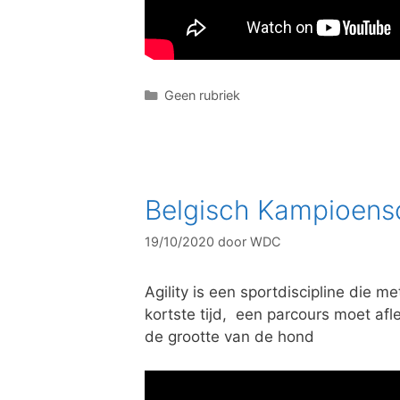
C
Geen rubriek
a
t
e
g
o
Belgisch Kampioensc
r
i
19/10/2020
door
WDC
e
ë
n
Agility is een sportdiscipline die
kortste tijd, een parcours moet afle
de grootte van de hond