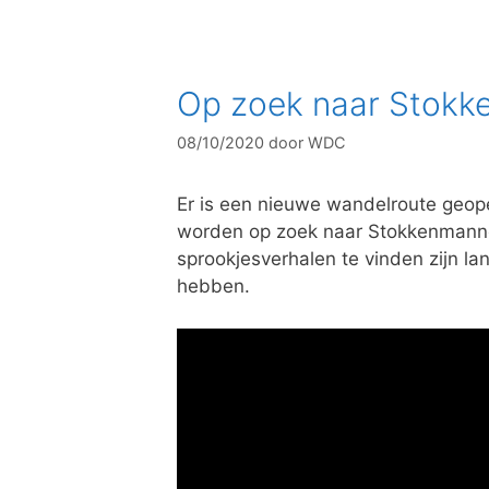
t
e
g
o
Op zoek naar Stokk
r
i
08/10/2020
door
WDC
e
ë
n
Er is een nieuwe wandelroute geop
worden op zoek naar Stokkenmanne
sprookjesverhalen te vinden zijn l
hebben.