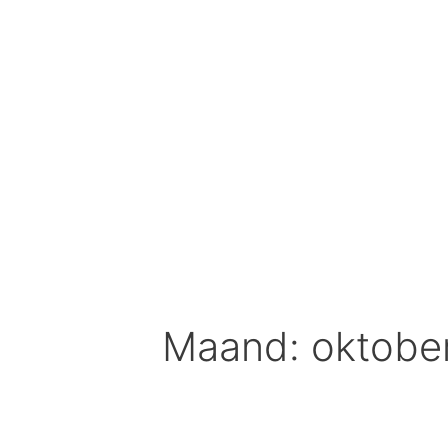
Spring
naar
inhoud
Maand: oktobe