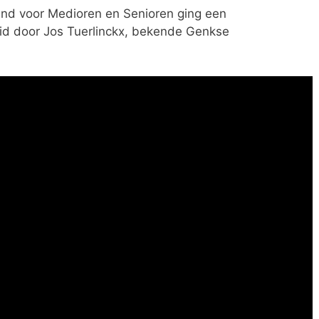
aand voor Medioren en Senioren ging een
id door Jos Tuerlinckx, bekende Genkse