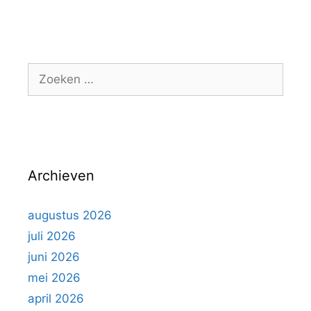
a
t
e
g
Z
o
o
r
e
i
k
e
e
ë
n
n
Archieven
n
a
a
augustus 2026
r
juli 2026
:
juni 2026
mei 2026
april 2026