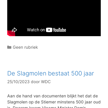
C
Geen rubriek
a
t
e
g
De Slagmolen bestaat 500 jaar
o
25/10/2023
door
WDC
r
i
e
Aan de hand van documenten blijkt het dat de
ë
Slagmolen op de Stiemer minstens 500 jaar oud
n