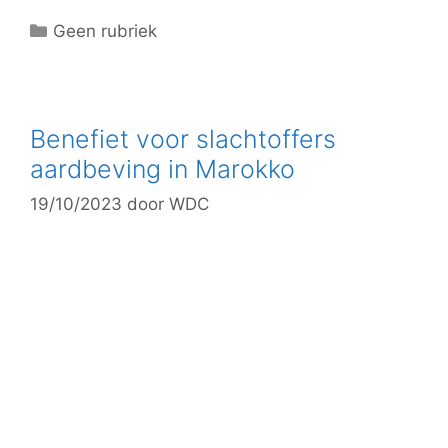
C
Geen rubriek
a
t
e
g
Benefiet voor slachtoffers
o
aardbeving in Marokko
r
19/10/2023
door
WDC
i
e
ë
n