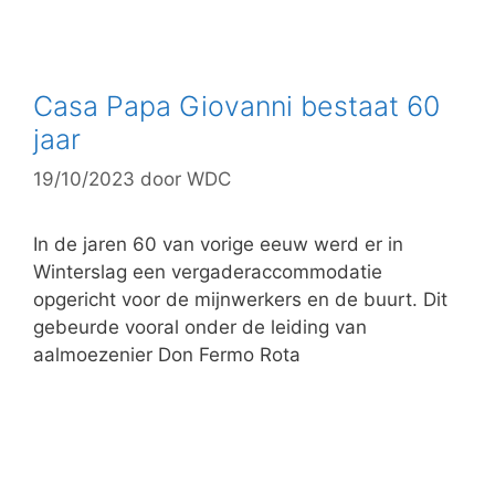
a
t
e
g
Casa Papa Giovanni bestaat 60
o
jaar
r
19/10/2023
door
WDC
i
e
ë
In de jaren 60 van vorige eeuw werd er in
n
Winterslag een vergaderaccommodatie
opgericht voor de mijnwerkers en de buurt. Dit
gebeurde vooral onder de leiding van
aalmoezenier Don Fermo Rota