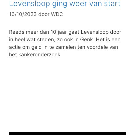
g
Levensloop ging weer van start
o
16/10/2023
door
WDC
r
i
e
Reeds meer dan 10 jaar gaat Levensloop door
ë
in heel wat steden, zo ook in Genk. Het is een
n
actie om geld in te zamelen ten voordele van
het kankeronderzoek