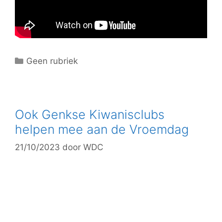
C
Geen rubriek
a
t
e
g
Ook Genkse Kiwanisclubs
o
helpen mee aan de Vroemdag
r
21/10/2023
door
WDC
i
e
ë
n