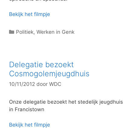
Bekijk het filmpje
C
Politiek
,
Werken in Genk
a
t
e
g
Delegatie bezoekt
o
Cosmogolemjeugdhuis
r
10/11/2012
door
WDC
i
e
ë
Onze delegatie bezoekt het stedelijk jeugdhuis
n
in Francistown
Bekijk het filmpje