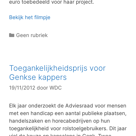
euro toebedeeld voor haar project.
Bekijk het filmpje
C
Geen rubriek
a
t
e
g
Toegankelijkheidsprijs voor
o
Genkse kappers
r
19/11/2012
door
WDC
i
e
ë
Elk jaar onderzoekt de Adviesraad voor mensen
n
met een handicap een aantal publieke plaatsen,
handelszaken en horecabedrijven op hun
toegankelijkheid voor rolstoelgebruikers. Dit jaar