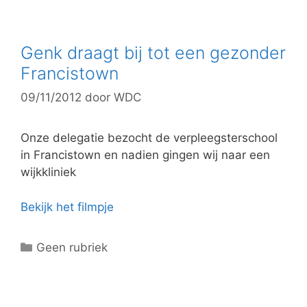
t
e
g
Genk draagt bij tot een gezonder
o
Francistown
r
09/11/2012
door
WDC
i
e
ë
Onze delegatie bezocht de verpleegsterschool
n
in Francistown en nadien gingen wij naar een
wijkkliniek
Bekijk het filmpje
C
Geen rubriek
a
t
e