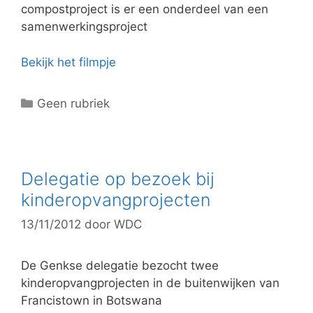
compostproject is er een onderdeel van een
samenwerkingsproject
Bekijk het filmpje
C
Geen rubriek
a
t
e
g
Delegatie op bezoek bij
o
kinderopvangprojecten
r
13/11/2012
door
WDC
i
e
ë
De Genkse delegatie bezocht twee
n
kinderopvangprojecten in de buitenwijken van
Francistown in Botswana