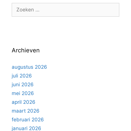
g
Z
o
o
r
e
i
k
e
e
ë
n
n
Archieven
n
a
a
augustus 2026
r
juli 2026
:
juni 2026
mei 2026
april 2026
maart 2026
februari 2026
januari 2026