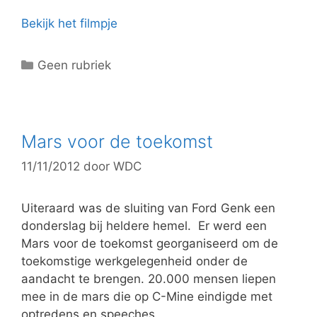
Bekijk het filmpje
C
Geen rubriek
a
t
e
g
Mars voor de toekomst
o
11/11/2012
door
WDC
r
i
e
Uiteraard was de sluiting van Ford Genk een
ë
donderslag bij heldere hemel. Er werd een
n
Mars voor de toekomst georganiseerd om de
toekomstige werkgelegenheid onder de
aandacht te brengen. 20.000 mensen liepen
mee in de mars die op C-Mine eindigde met
optredens en speeches.