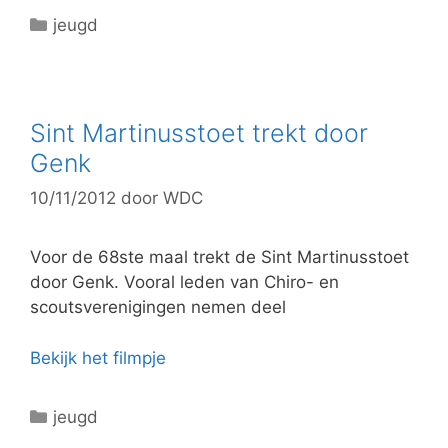
C
jeugd
a
t
e
g
Sint Martinusstoet trekt door
o
Genk
r
10/11/2012
door
WDC
i
e
ë
Voor de 68ste maal trekt de Sint Martinusstoet
n
door Genk. Vooral leden van Chiro- en
scoutsverenigingen nemen deel
Bekijk het filmpje
C
jeugd
a