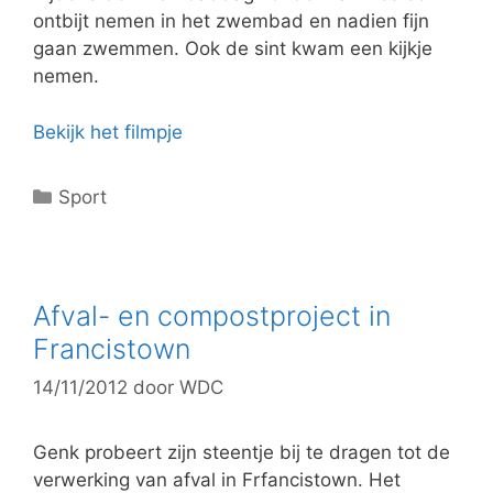
n
ontbijt nemen in het zwembad en nadien fijn
gaan zwemmen. Ook de sint kwam een kijkje
nemen.
Bekijk het filmpje
C
Sport
a
t
e
g
Afval- en compostproject in
o
Francistown
r
14/11/2012
door
WDC
i
e
ë
Genk probeert zijn steentje bij te dragen tot de
n
verwerking van afval in Frfancistown. Het