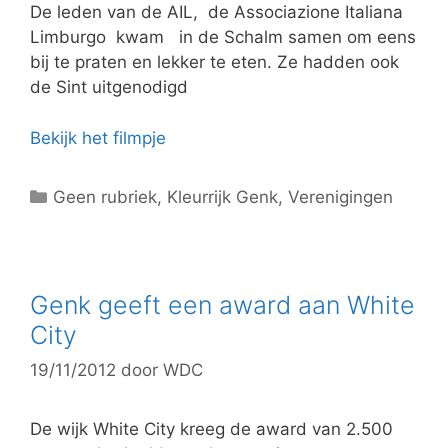
e
De leden van de AIL, de Associazione Italiana
ë
Limburgo kwam in de Schalm samen om eens
n
bij te praten en lekker te eten. Ze hadden ook
de Sint uitgenodigd
Bekijk het filmpje
C
Geen rubriek
,
Kleurrijk Genk
,
Verenigingen
a
t
e
g
Genk geeft een award aan White
o
City
r
19/11/2012
door
WDC
i
e
ë
De wijk White City kreeg de award van 2.500
n