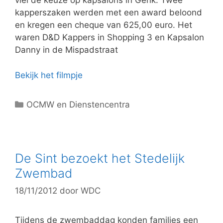
viel de keuze op kapsalons in Genk. Twee
kapperszaken werden met een award beloond
en kregen een cheque van 625,00 euro. Het
waren D&D Kappers in Shopping 3 en Kapsalon
Danny in de Mispadstraat
Bekijk het filmpje
C
OCMW en Dienstencentra
a
t
e
g
De Sint bezoekt het Stedelijk
o
Zwembad
r
18/11/2012
door
WDC
i
e
ë
Tijdens de zwembaddag konden families een