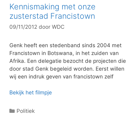
g
Kennismaking met onze
o
zusterstad Francistown
r
09/11/2012
door
WDC
i
e
ë
Genk heeft een stedenband sinds 2004 met
n
Francistown in Botswana, in het zuiden van
Afrika. Een delegatie bezocht de projecten die
door stad Genk begeleid worden. Eerst willen
wij een indruk geven van francistown zelf
Bekijk het filmpje
C
Politiek
a
t
e