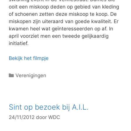
n
ooit een miskoop deden op gebied van kleding
of schoenen zetten deze miskoop te koop. De
miskopen zijn uiteraard van goede kwaliteit. Er
kwamen heel wat geïnteresseerden op af. In
april voorziet men een tweede gelijkaardig
initiatief.
Bekijk het filmpje
C
Verenigingen
a
t
e
g
Sint op bezoek bij A.I.L.
o
24/11/2012
door
WDC
r
i