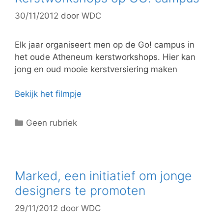
30/11/2012
door
WDC
Elk jaar organiseert men op de Go! campus in
het oude Atheneum kerstworkshops. Hier kan
jong en oud mooie kerstversiering maken
Bekijk het filmpje
C
Geen rubriek
a
t
e
g
Marked, een initiatief om jonge
o
designers te promoten
r
29/11/2012
door
WDC
i