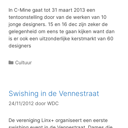
e
ë
In C-Mine gaat tot 31 maart 2013 een
n
tentoonstelling door van de werken van 10
jonge designers. 15 en 16 dec zijn zeker de
gelegenheid om eens te gaan kijken want dan
is er ook een uitzonderlijke kerstmarkt van 60
designers
C
Cultuur
a
t
e
g
Swishing in de Vennestraat
o
24/11/2012
door
WDC
r
i
e
De vereniging Linx+ organiseert een eerste
ë
swishing event in de Vennestraat. Dames die