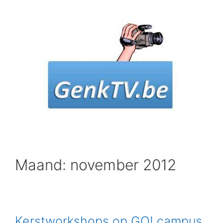
Spring
naar
inhoud
Maand: november 2012
Kerstworkshops op GO! campus