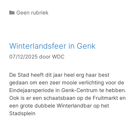
C
Geen rubriek
a
t
e
g
Winterlandsfeer in Genk
o
07/12/2025
door
WDC
r
i
e
De Stad heeft dit jaar heel erg haar best
ë
gedaan om een zeer mooie verlichting voor de
n
Eindejaarsperiode in Genk-Centrum te hebben.
Ook is er een schaatsbaan op de Fruitmarkt en
een grote dubbele Winterlandbar op het
Stadsplein