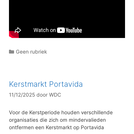
C
Geen rubriek
a
t
e
g
Kerstmarkt Portavida
o
11/12/2025
door
WDC
r
i
e
Voor de Kerstperiode houden verschillende
ë
organisaties die zich om mindervalieden
n
ontfermen een Kerstmarkt op Portavida