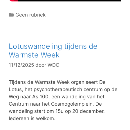
C
Geen rubriek
a
t
e
g
Lotuswandeling tijdens de
o
Warmste Week
r
11/12/2025
door
WDC
i
e
ë
Tijdens de Warmste Week organiseert De
n
Lotus, het psychotherapeutisch centrum op de
Weg naar As 100, een wandeling van het
Centrum naar het Cosmogolemplein. De
wandeling start om 15u op 20 december.
Iedereen is welkom.