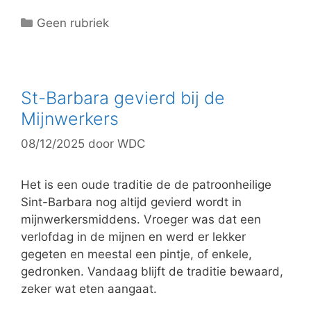
C
Geen rubriek
a
t
e
g
St-Barbara gevierd bij de
o
Mijnwerkers
r
08/12/2025
door
WDC
i
e
ë
Het is een oude traditie de de patroonheilige
n
Sint-Barbara nog altijd gevierd wordt in
mijnwerkersmiddens. Vroeger was dat een
verlofdag in de mijnen en werd er lekker
gegeten en meestal een pintje, of enkele,
gedronken. Vandaag blijft de traditie bewaard,
zeker wat eten aangaat.