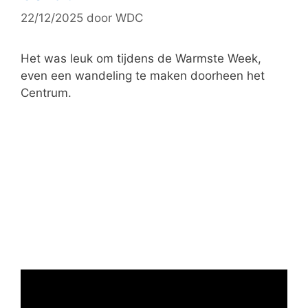
r
22/12/2025
door
WDC
i
e
ë
Het was leuk om tijdens de Warmste Week,
n
even een wandeling te maken doorheen het
Centrum.