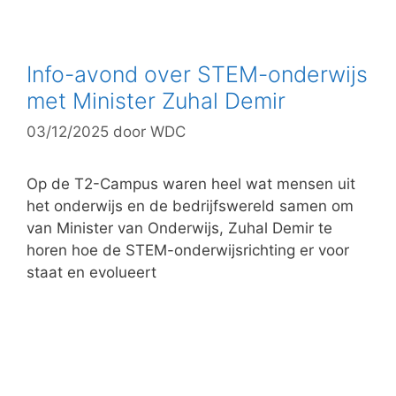
a
t
e
g
Info-avond over STEM-onderwijs
o
met Minister Zuhal Demir
r
03/12/2025
door
WDC
i
e
ë
Op de T2-Campus waren heel wat mensen uit
n
het onderwijs en de bedrijfswereld samen om
van Minister van Onderwijs, Zuhal Demir te
horen hoe de STEM-onderwijsrichting er voor
staat en evolueert