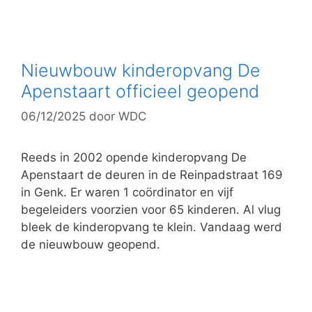
a
t
e
g
Nieuwbouw kinderopvang De
o
Apenstaart officieel geopend
r
06/12/2025
door
WDC
i
e
ë
Reeds in 2002 opende kinderopvang De
n
Apenstaart de deuren in de Reinpadstraat 169
in Genk. Er waren 1 coördinator en vijf
begeleiders voorzien voor 65 kinderen. Al vlug
bleek de kinderopvang te klein. Vandaag werd
de nieuwbouw geopend.