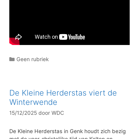
C
Geen rubriek
a
t
e
g
De Kleine Herderstas viert de
o
Winterwende
r
15/12/2025
door
WDC
i
e
ë
De Kleine Herderstas in Genk houdt zich bezig
n