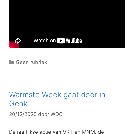
C
Geen rubriek
a
t
e
g
Warmste Week gaat door in
o
Genk
r
20/12/2025
door
WDC
i
e
ë
De jaarlijkse actie van VRT en MNM, de