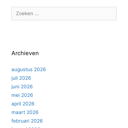
g
Z
o
o
r
e
i
k
e
e
ë
n
n
Archieven
n
a
a
augustus 2026
r
juli 2026
:
juni 2026
mei 2026
april 2026
maart 2026
februari 2026