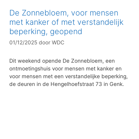
e
g
De Zonnebloem, voor mensen
o
met kanker of met verstandelijk
r
beperking, geopend
i
e
01/12/2025
door
WDC
ë
n
Dit weekend opende De Zonnebloem, een
ontmoetingshuis voor mensen met kanker en
voor mensen met een verstandelijke beperking,
de deuren in de Hengelhoefstraat 73 in Genk.