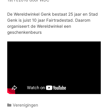
i
e
ë
De Wereldwinkel Genk bestaat 25 jaar en Stad
n
Genk is juist 10 jaar Fairtradestad. Daarom
organiseert de Wereldwinkel een
geschenkenbeurs
C
Verenigingen