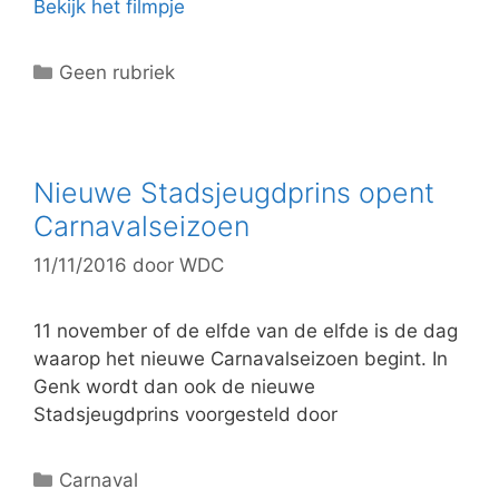
Bekijk het filmpje
C
Geen rubriek
a
t
e
g
Nieuwe Stadsjeugdprins opent
o
Carnavalseizoen
r
11/11/2016
door
WDC
i
e
ë
11 november of de elfde van de elfde is de dag
n
waarop het nieuwe Carnavalseizoen begint. In
Genk wordt dan ook de nieuwe
Stadsjeugdprins voorgesteld door
C
Carnaval