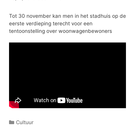
e
ë
Tot 30 november kan men in het stadhuis op de
n
eerste verdieping terecht voor een
tentoonstelling over woonwagenbewoners
C
Cultuur
a