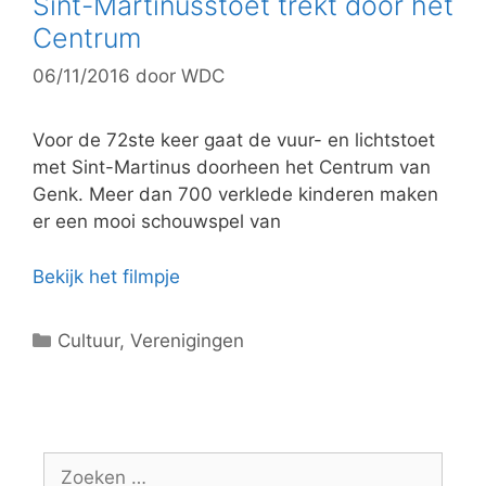
Sint-Martinusstoet trekt door het
o
Centrum
r
06/11/2016
door
WDC
i
e
ë
Voor de 72ste keer gaat de vuur- en lichtstoet
n
met Sint-Martinus doorheen het Centrum van
Genk. Meer dan 700 verklede kinderen maken
er een mooi schouwspel van
Bekijk het filmpje
C
Cultuur
,
Verenigingen
a
t
e
g
Z
o