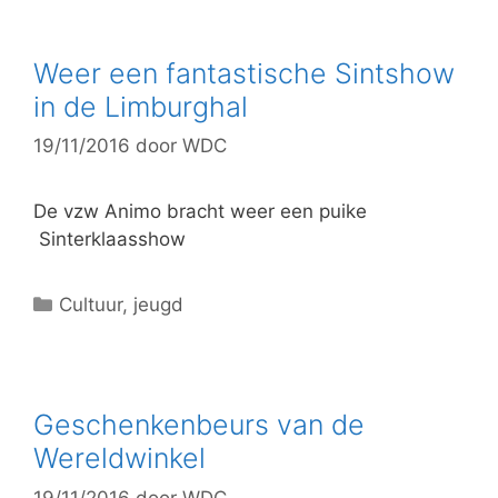
t
e
g
Weer een fantastische Sintshow
o
in de Limburghal
r
19/11/2016
door
WDC
i
e
ë
De vzw Animo bracht weer een puike
n
Sinterklaasshow
C
Cultuur
,
jeugd
a
t
e
g
Geschenkenbeurs van de
o
Wereldwinkel
r
19/11/2016
door
WDC