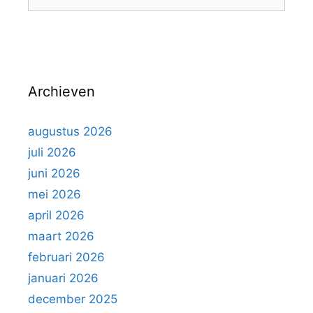
o
r
e
i
k
e
e
ë
n
n
Archieven
n
a
a
augustus 2026
r
juli 2026
:
juni 2026
mei 2026
april 2026
maart 2026
februari 2026
januari 2026
december 2025