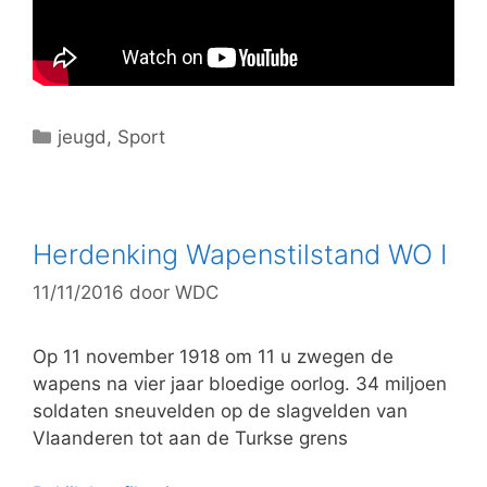
C
jeugd
,
Sport
a
t
e
g
Herdenking Wapenstilstand WO I
o
11/11/2016
door
WDC
r
i
e
Op 11 november 1918 om 11 u zwegen de
ë
wapens na vier jaar bloedige oorlog. 34 miljoen
n
soldaten sneuvelden op de slagvelden van
Vlaanderen tot aan de Turkse grens