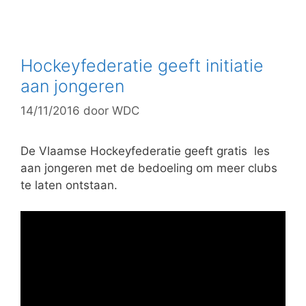
a
t
e
g
Hockeyfederatie geeft initiatie
o
aan jongeren
r
14/11/2016
door
WDC
i
e
ë
De Vlaamse Hockeyfederatie geeft gratis les
n
aan jongeren met de bedoeling om meer clubs
te laten ontstaan.