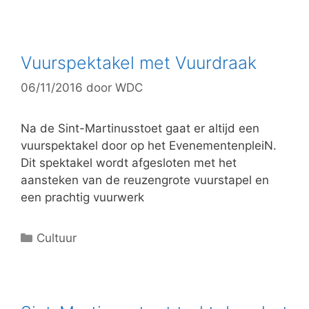
a
t
e
g
Vuurspektakel met Vuurdraak
o
06/11/2016
door
WDC
r
i
e
Na de Sint-Martinusstoet gaat er altijd een
ë
vuurspektakel door op het EvenementenpleiN.
n
Dit spektakel wordt afgesloten met het
aansteken van de reuzengrote vuurstapel en
een prachtig vuurwerk
C
Cultuur
a
t
e
g