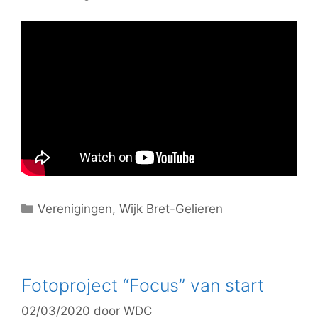
C
Verenigingen
,
Wijk Bret-Gelieren
a
t
e
g
Fotoproject “Focus” van start
o
02/03/2020
door
WDC
r