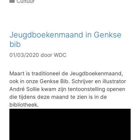
C
Cultuur
a
t
e
g
Jeugdboekenmaand in Genkse
o
bib
r
01/03/2020
door
WDC
i
e
ë
Maart is traditioneel de Jeugdboekenmaand,
n
ook in onze Genkse Bib. Schrijver en illustrator
André Sollie kwam zijn tentoonstelling openen
die tijdens deze maand te zien is in de
bibliotheek.