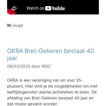
C
jeugd
a
t
e
g
OKRA Bret-Gelieren bestaat 40
o
jaar
r
06/03/2020
door
WDC
i
e
ë
OKRA is een vereniging van en voor 55-
n
plussers. Hier vind je de mogelijkheden om met
leeftijdsgenoten allerlei activiteiten te doen. De
afdeling van Bret-Gelieren bestaat 40 jaar en
dat moest gevierd worden