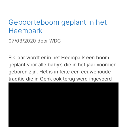
t
e
g
Geboorteboom geplant in het
o
Heempark
r
07/03/2020
door
WDC
i
e
ë
Elk jaar wordt er in het Heempark een boom
n
geplant voor alle baby’s die in het jaar voordien
geboren zijn. Het is in feite een eeuwenoude
traditie die in Genk ook terug werd ingevoerd