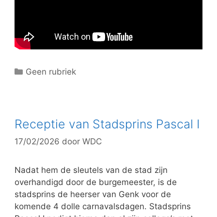
C
Geen rubriek
a
t
e
g
Receptie van Stadsprins Pascal I
o
17/02/2026
door
WDC
r
i
e
Nadat hem de sleutels van de stad zijn
ë
overhandigd door de burgemeester, is de
n
stadsprins de heerser van Genk voor de
komende 4 dolle carnavalsdagen. Stadsprins