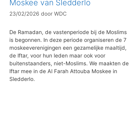
Moskee van Sledderlo
r
23/02/2026
door
WDC
i
e
ë
De Ramadan, de vastenperiode bij de Moslims
n
is begonnen. In deze periode organiseren de 7
moskeeverenigingen een gezamelijke maaltijd,
de Iftar, voor hun leden maar ook voor
buitenstaanders, niet-Moslims. We maakten de
Iftar mee in de Al Farah Attouba Moskee in
Sledderlo.