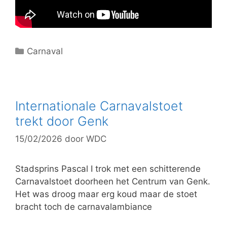
C
Carnaval
a
t
e
g
Internationale Carnavalstoet
o
trekt door Genk
r
15/02/2026
door
WDC
i
e
ë
Stadsprins Pascal I trok met een schitterende
n
Carnavalstoet doorheen het Centrum van Genk.
Het was droog maar erg koud maar de stoet
bracht toch de carnavalambiance