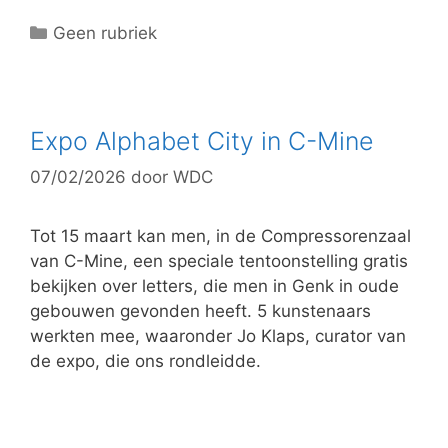
C
Geen rubriek
a
t
e
g
Expo Alphabet City in C-Mine
o
07/02/2026
door
WDC
r
i
e
Tot 15 maart kan men, in de Compressorenzaal
ë
van C-Mine, een speciale tentoonstelling gratis
n
bekijken over letters, die men in Genk in oude
gebouwen gevonden heeft. 5 kunstenaars
werkten mee, waaronder Jo Klaps, curator van
de expo, die ons rondleidde.