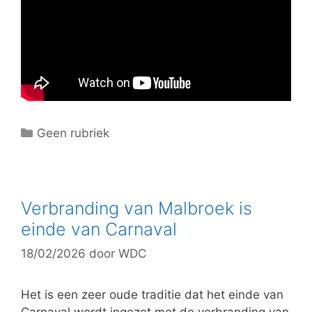
C
Geen rubriek
a
t
e
g
Verbranding van Malbroek is
o
einde van Carnaval
r
18/02/2026
door
WDC
i
e
ë
Het is een zeer oude traditie dat het einde van
n