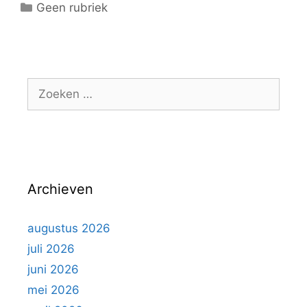
C
Geen rubriek
a
t
e
g
Z
o
o
r
e
i
k
e
e
ë
n
n
Archieven
n
a
a
augustus 2026
r
juli 2026
:
juni 2026
mei 2026