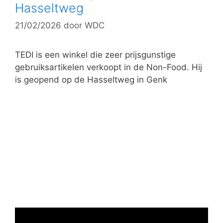
o
Hasseltweg
r
21/02/2026
door
WDC
i
e
ë
TEDI is een winkel die zeer prijsgunstige
n
gebruiksartikelen verkoopt in de Non-Food. Hij
is geopend op de Hasseltweg in Genk