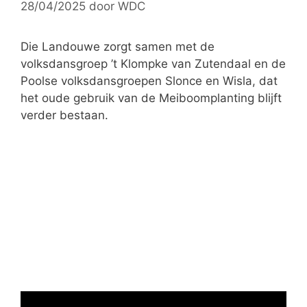
28/04/2025
door
WDC
r
i
e
Die Landouwe zorgt samen met de
ë
volksdansgroep ’t Klompke van Zutendaal en de
n
Poolse volksdansgroepen Slonce en Wisla, dat
het oude gebruik van de Meiboomplanting blijft
verder bestaan.