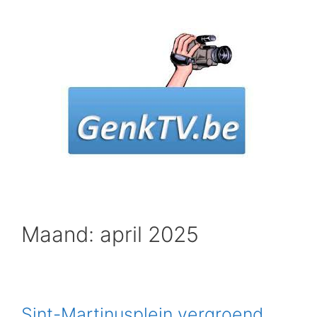
Spring
naar
inhoud
Maand: april 2025
Sint-Martinusplein vergroend