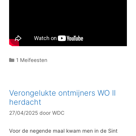
C
1 Meifeesten
a
t
e
g
Verongelukte ontmijners WO II
o
herdacht
r
27/04/2025
door
WDC
i
e
ë
Voor de negende maal kwam men in de Sint