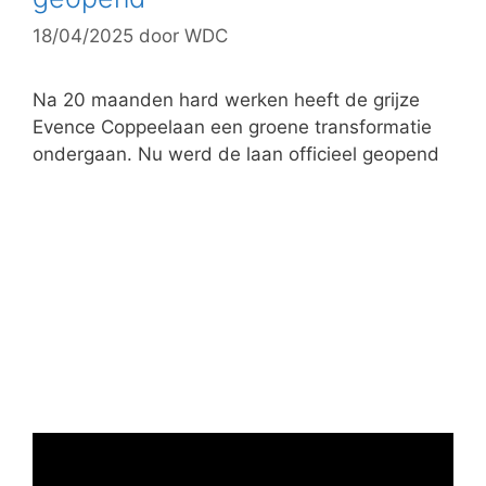
r
18/04/2025
door
WDC
i
e
ë
Na 20 maanden hard werken heeft de grijze
n
Evence Coppeelaan een groene transformatie
ondergaan. Nu werd de laan officieel geopend