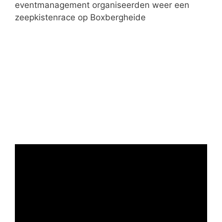
ë
eventmanagement organiseerden weer een
n
zeepkistenrace op Boxbergheide