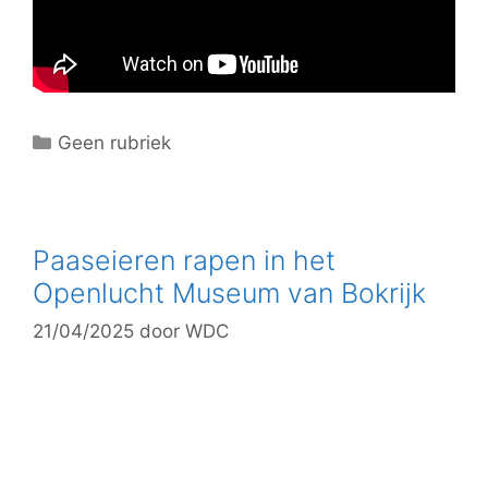
C
Geen rubriek
a
t
e
g
Paaseieren rapen in het
o
Openlucht Museum van Bokrijk
r
21/04/2025
door
WDC
i
e
ë
n