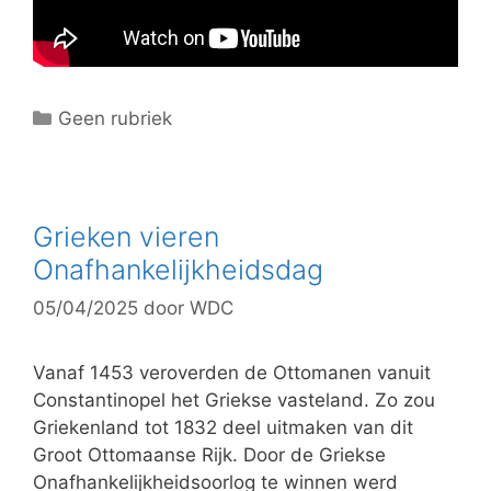
C
Geen rubriek
a
t
e
g
Grieken vieren
o
Onafhankelijkheidsdag
r
05/04/2025
door
WDC
i
e
ë
Vanaf 1453 veroverden de Ottomanen vanuit
n
Constantinopel het Griekse vasteland. Zo zou
Griekenland tot 1832 deel uitmaken van dit
Groot Ottomaanse Rijk. Door de Griekse
Onafhankelijkheidsoorlog te winnen werd