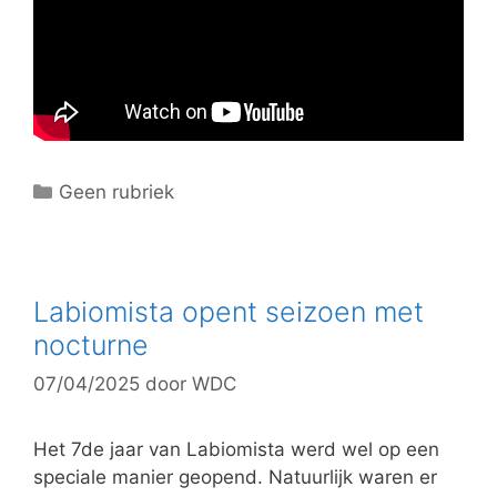
C
Geen rubriek
a
t
e
g
Labiomista opent seizoen met
o
nocturne
r
07/04/2025
door
WDC
i
e
ë
Het 7de jaar van Labiomista werd wel op een
n
speciale manier geopend. Natuurlijk waren er