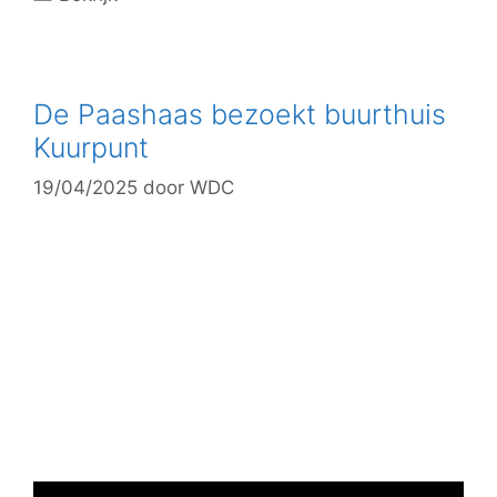
a
t
e
g
De Paashaas bezoekt buurthuis
o
Kuurpunt
r
19/04/2025
door
WDC
i
e
ë
n