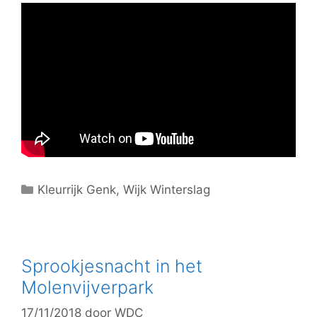
C
Kleurrijk Genk
,
Wijk Winterslag
a
t
e
g
Sprookjesnacht in het
o
Molenvijverpark
r
17/11/2018
door
WDC
i