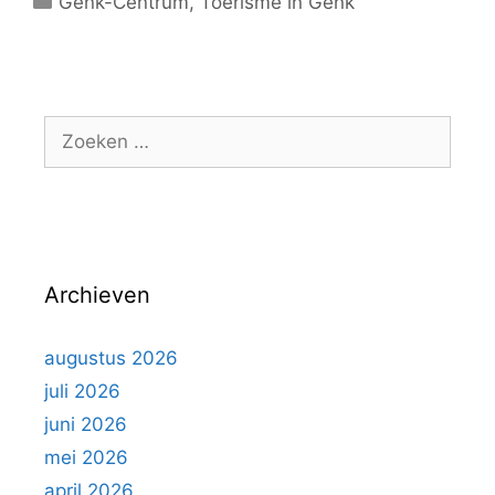
C
Genk-Centrum
,
Toerisme in Genk
a
t
e
g
Z
o
o
r
e
i
k
e
e
ë
n
n
Archieven
n
a
a
augustus 2026
r
juli 2026
:
juni 2026
mei 2026
april 2026