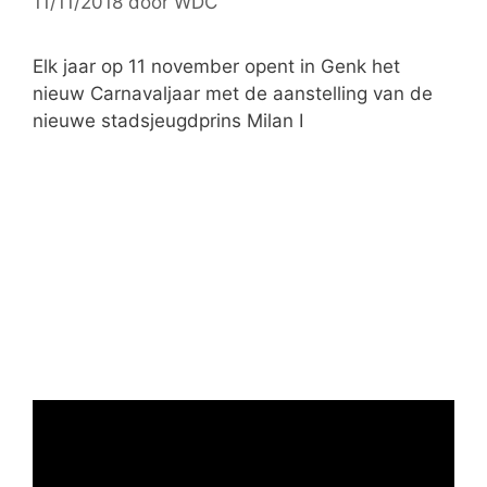
11/11/2018
door
WDC
e
ë
n
Elk jaar op 11 november opent in Genk het
nieuw Carnavaljaar met de aanstelling van de
nieuwe stadsjeugdprins Milan I