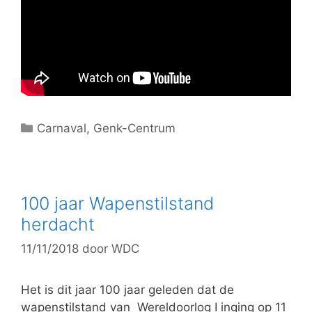
C
Carnaval
,
Genk-Centrum
a
t
e
g
100 jaar Wapenstilstand
o
herdacht
r
11/11/2018
door
WDC
i
e
ë
Het is dit jaar 100 jaar geleden dat de
n
wapenstilstand van Wereldoorlog I inging op 11