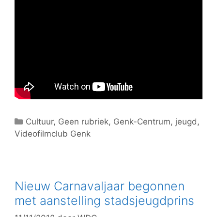
C
Cultuur
,
Geen rubriek
,
Genk-Centrum
,
jeugd
,
Videofilmclub Genk
a
t
e
g
o
Nieuw Carnavaljaar begonnen
r
met aanstelling stadsjeugdprins
i