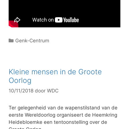
C
Genk-Centrum
a
t
e
g
Kleine mensen in de Groote
o
Oorlog
r
10/11/2018
door
WDC
i
e
ë
Ter gelegenheid van de wapenstilstand van de
n
eerste Wereldoorlog organiseert de Heemkring
Heidebloemke een tentoonstelling over de