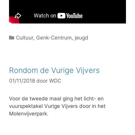
C
Cultuur
,
Genk-Centrum
,
jeugd
a
t
e
g
Rondom de Vurige Vijvers
o
01/11/2018
door
WDC
r
i
e
Voor de tweede maal ging het licht- en
ë
vuurspektakel Vurige Vijvers door in het
n
Molenvijverpark.