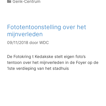
C
Genk-Centrum
a
t
e
g
Fototentoonstelling over het
o
mijnverleden
r
09/11/2018
door
WDC
i
e
ë
De Fotokring t Kedakske stelt eigen foto’s
n
tentoon over het mijnverleden in de Foyer op de
1ste verdieping van het stadhuis