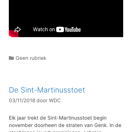
C
Geen rubriek
a
t
e
g
De Sint-Martinusstoet
o
03/11/2018
door
WDC
r
i
e
Elk jaar trekt de Sint-Martinusstoet begin
ë
november doorheen de straten van Genk. In de
n