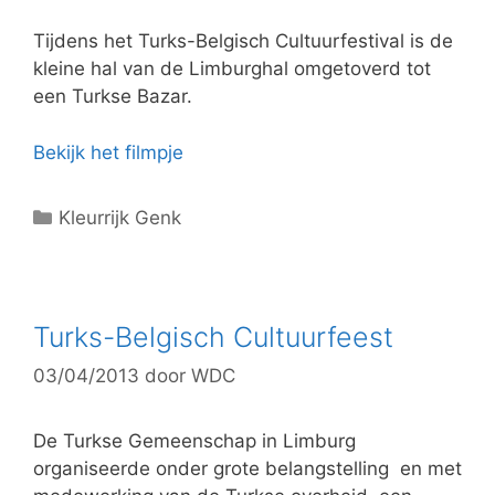
i
e
Tijdens het Turks-Belgisch Cultuurfestival is de
ë
kleine hal van de Limburghal omgetoverd tot
n
een Turkse Bazar.
Bekijk het filmpje
C
Kleurrijk Genk
a
t
e
g
Turks-Belgisch Cultuurfeest
o
03/04/2013
door
WDC
r
i
e
De Turkse Gemeenschap in Limburg
ë
organiseerde onder grote belangstelling en met
n