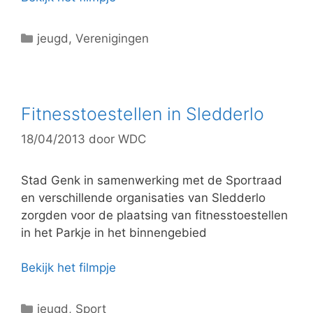
C
jeugd
,
Verenigingen
a
t
e
g
Fitnesstoestellen in Sledderlo
o
18/04/2013
door
WDC
r
i
e
Stad Genk in samenwerking met de Sportraad
ë
en verschillende organisaties van Sledderlo
n
zorgden voor de plaatsing van fitnesstoestellen
in het Parkje in het binnengebied
Bekijk het filmpje
C
jeugd
,
Sport