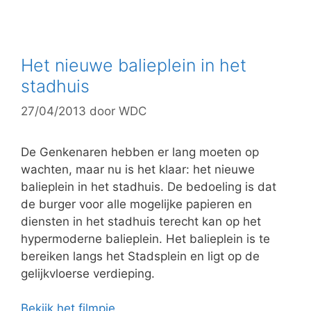
a
t
e
g
Het nieuwe balieplein in het
o
stadhuis
r
27/04/2013
door
WDC
i
e
ë
De Genkenaren hebben er lang moeten op
n
wachten, maar nu is het klaar: het nieuwe
balieplein in het stadhuis. De bedoeling is dat
de burger voor alle mogelijke papieren en
diensten in het stadhuis terecht kan op het
hypermoderne balieplein. Het balieplein is te
bereiken langs het Stadsplein en ligt op de
gelijkvloerse verdieping.
Bekijk het filmpje