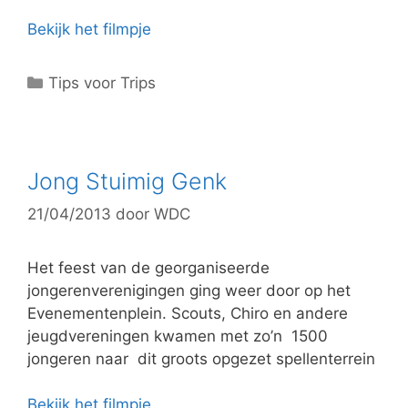
Bekijk het filmpje
C
Tips voor Trips
a
t
e
g
Jong Stuimig Genk
o
21/04/2013
door
WDC
r
i
e
Het feest van de georganiseerde
ë
jongerenverenigingen ging weer door op het
n
Evenementenplein. Scouts, Chiro en andere
jeugdvereningen kwamen met zo’n 1500
jongeren naar dit groots opgezet spellenterrein
Bekijk het filmpje