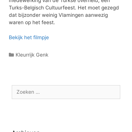
medewerking van de Turkse overheid, een
Turks-Belgisch Cultuurfeest. Het moet gezegd
dat bijzonder weinig Vlamingen aanwezig
waren op het feest.
Bekijk het filmpje
C
Kleurrijk Genk
a
t
e
g
Z
o
o
r
e
i
k
e
e
ë
n
n