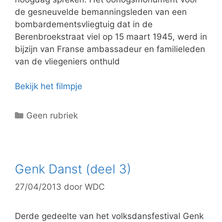
de gesneuvelde bemanningsleden van een
bombardementsvliegtuig dat in de
Berenbroekstraat viel op 15 maart 1945, werd in
bijzijn van Franse ambassadeur en familieleden
van de vliegeniers onthuld
Bekijk het filmpje
C
Geen rubriek
a
t
e
g
Genk Danst (deel 3)
o
27/04/2013
door
WDC
r
i
e
Derde gedeelte van het volksdansfestival Genk