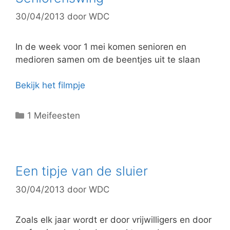
30/04/2013
door
WDC
In de week voor 1 mei komen senioren en
medioren samen om de beentjes uit te slaan
Bekijk het filmpje
C
1 Meifeesten
a
t
e
g
Een tipje van de sluier
o
30/04/2013
door
WDC
r
i
e
Zoals elk jaar wordt er door vrijwilligers en door