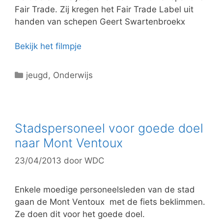
n
Fair Trade. Zij kregen het Fair Trade Label uit
handen van schepen Geert Swartenbroekx
Bekijk het filmpje
C
jeugd
,
Onderwijs
a
t
e
g
Stadspersoneel voor goede doel
o
naar Mont Ventoux
r
23/04/2013
door
WDC
i
e
ë
Enkele moedige personeelsleden van de stad
n
gaan de Mont Ventoux met de fiets beklimmen.
Ze doen dit voor het goede doel.