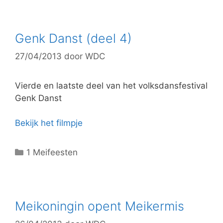
e
g
o
Genk Danst (deel 4)
r
27/04/2013
door
WDC
i
e
ë
Vierde en laatste deel van het volksdansfestival
n
Genk Danst
Bekijk het filmpje
C
1 Meifeesten
a
t
e
g
Meikoningin opent Meikermis
o