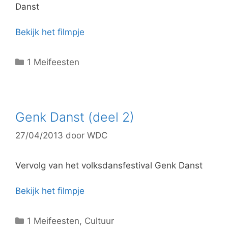
ë
Danst
n
Bekijk het filmpje
C
1 Meifeesten
a
t
e
g
Genk Danst (deel 2)
o
27/04/2013
door
WDC
r
i
e
Vervolg van het volksdansfestival Genk Danst
ë
n
Bekijk het filmpje
C
1 Meifeesten
,
Cultuur