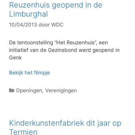
g
Reuzenhuis geopend in de
o
Limburghal
r
10/04/2013
door
WDC
i
e
ë
De tentoonstelling “Het Reuzenhuis”, een
n
initiatief van de Gezinsbond werd geopend in
Genk
Bekijk het filmpje
C
Openingen
,
Verenigingen
a
t
e
g
Kinderkunstenfabriek dit jaar op
o
Termien