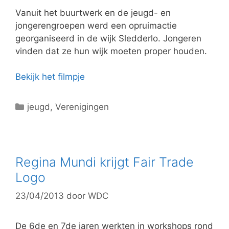
e
Vanuit het buurtwerk en de jeugd- en
ë
jongerengroepen werd een opruimactie
n
georganiseerd in de wijk Sledderlo. Jongeren
vinden dat ze hun wijk moeten proper houden.
Bekijk het filmpje
C
jeugd
,
Verenigingen
a
t
e
g
Regina Mundi krijgt Fair Trade
o
Logo
r
23/04/2013
door
WDC
i
e
ë
De 6de en 7de jaren werkten in workshops rond