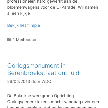
ë
professionelen hard gewerkt aan de
n
bloemenwagens voor de O-Parade. Wij namen
al een kijkje
Bekijk het filmpje
C
1 Meifeesten
a
t
e
g
Oorlogsmonument in
o
Berenbroekstraat onthuld
r
29/04/2013
door
WDC
i
e
ë
De Bokrijkse werkgroep Oprichting
n
Oorlogsgedenktekens mocht vandaag over een
hoogdag spreken. Het oorlogsmonument voor