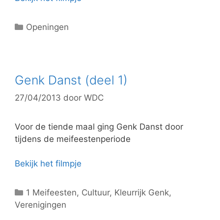
C
Openingen
a
t
e
g
Genk Danst (deel 1)
o
27/04/2013
door
WDC
r
i
e
Voor de tiende maal ging Genk Danst door
ë
tijdens de meifeestenperiode
n
Bekijk het filmpje
C
1 Meifeesten
,
Cultuur
,
Kleurrijk Genk
,
Verenigingen
a
t