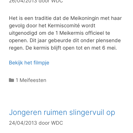
26/04/2013
door
WDC
r
i
e
Het is een traditie dat de Meikoningin met haar
ë
gevolg door het Kermiscomité wordt
n
uitgenodigd om de 1 Meikermis officieel te
openen. Dit jaar gebeurde dit onder plensende
regen. De kermis blijft open tot en met 6 mei.
Bekijk het filmpje
C
1 Meifeesten
a
t
e
g
Jongeren ruimen slingervuil op
o
24/04/2013
door
WDC
r
i