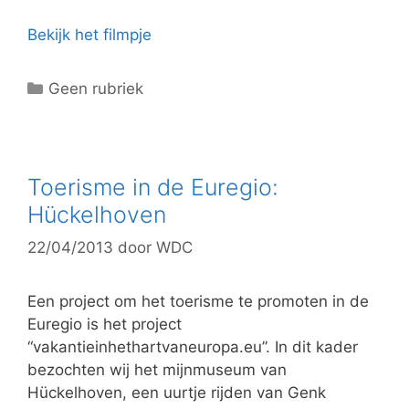
Bekijk het filmpje
C
Geen rubriek
a
t
e
g
Toerisme in de Euregio:
o
Hückelhoven
r
22/04/2013
door
WDC
i
e
ë
Een project om het toerisme te promoten in de
n
Euregio is het project
“vakantieinhethartvaneuropa.eu”. In dit kader
bezochten wij het mijnmuseum van
Hückelhoven, een uurtje rijden van Genk