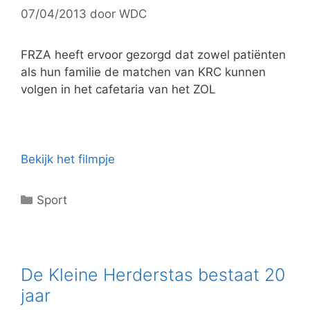
07/04/2013
door
WDC
i
e
ë
FRZA heeft ervoor gezorgd dat zowel patiënten
n
als hun familie de matchen van KRC kunnen
volgen in het cafetaria van het ZOL
Bekijk het filmpje
C
Sport
a
t
e
g
De Kleine Herderstas bestaat 20
o
jaar
r