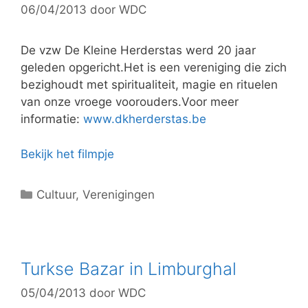
06/04/2013
door
WDC
i
e
ë
De vzw De Kleine Herderstas werd 20 jaar
n
geleden opgericht.Het is een vereniging die zich
bezighoudt met spiritualiteit, magie en rituelen
van onze vroege voorouders.Voor meer
informatie:
www.dkherderstas.be
Bekijk het filmpje
C
Cultuur
,
Verenigingen
a
t
e
g
Turkse Bazar in Limburghal
o
05/04/2013
door
WDC
r