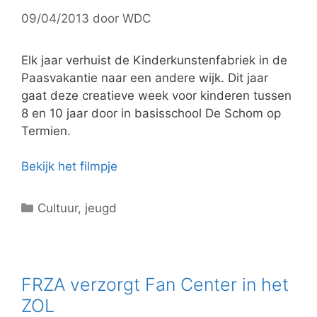
r
09/04/2013
door
WDC
i
e
ë
Elk jaar verhuist de Kinderkunstenfabriek in de
n
Paasvakantie naar een andere wijk. Dit jaar
gaat deze creatieve week voor kinderen tussen
8 en 10 jaar door in basisschool De Schom op
Termien.
Bekijk het filmpje
C
Cultuur
,
jeugd
a
t
e
g
FRZA verzorgt Fan Center in het
o
ZOL
r