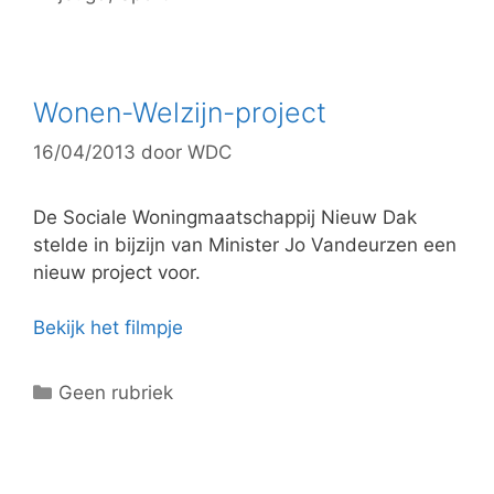
a
t
e
g
Wonen-Welzijn-project
o
16/04/2013
door
WDC
r
i
e
De Sociale Woningmaatschappij Nieuw Dak
ë
stelde in bijzijn van Minister Jo Vandeurzen een
n
nieuw project voor.
Bekijk het filmpje
C
Geen rubriek
a
t
e