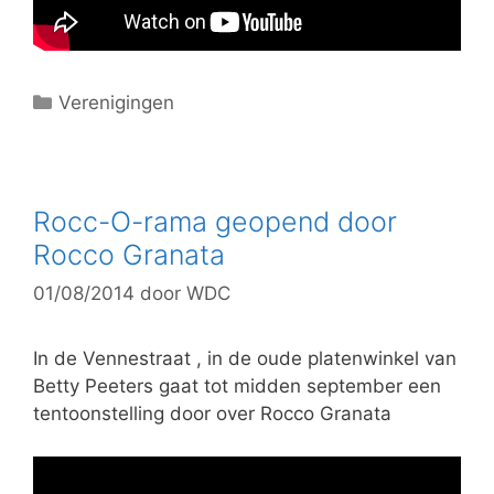
C
Verenigingen
a
t
e
g
Rocc-O-rama geopend door
o
Rocco Granata
r
01/08/2014
door
WDC
i
e
ë
In de Vennestraat , in de oude platenwinkel van
n
Betty Peeters gaat tot midden september een
tentoonstelling door over Rocco Granata