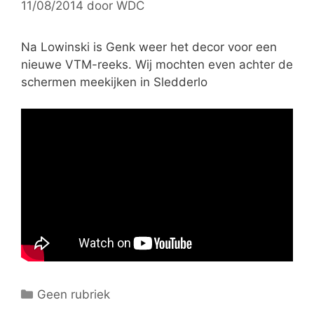
11/08/2014
door
WDC
i
e
ë
Na Lowinski is Genk weer het decor voor een
n
nieuwe VTM-reeks. Wij mochten even achter de
schermen meekijken in Sledderlo
C
Geen rubriek
a