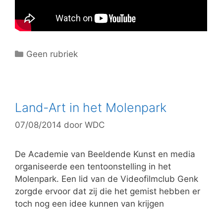
C
Geen rubriek
a
t
e
g
Land-Art in het Molenpark
o
07/08/2014
door
WDC
r
i
e
De Academie van Beeldende Kunst en media
ë
organiseerde een tentoonstelling in het
n
Molenpark. Een lid van de Videofilmclub Genk
zorgde ervoor dat zij die het gemist hebben er
toch nog een idee kunnen van krijgen