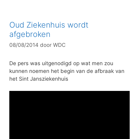
t
e
g
Oud Ziekenhuis wordt
o
afgebroken
r
08/08/2014
door
WDC
i
e
ë
De pers was uitgenodigd op wat men zou
n
kunnen noemen het begin van de afbraak van
het Sint Jansziekenhuis