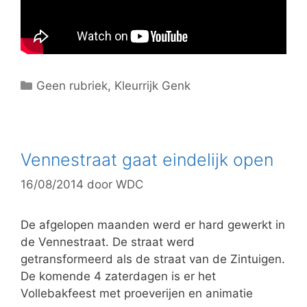
C
Geen rubriek
,
Kleurrijk Genk
a
t
e
g
Vennestraat gaat eindelijk open
o
16/08/2014
door
WDC
r
i
e
De afgelopen maanden werd er hard gewerkt in
ë
de Vennestraat. De straat werd
n
getransformeerd als de straat van de Zintuigen.
De komende 4 zaterdagen is er het
Vollebakfeest met proeverijen en animatie