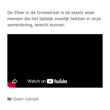
e
ë
De Sfeer in de Grotestraat is de plaats waar
n
mensen die het tijdelijk moeilijk hebben in onze
samenleving, terecht kunnen.
C
Geen rubriek
a