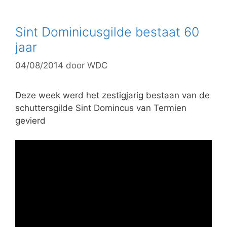
t
e
g
Sint Dominicusgilde bestaat 60
o
jaar
r
04/08/2014
door
WDC
i
e
ë
Deze week werd het zestigjarig bestaan van de
n
schuttersgilde Sint Domincus van Termien
gevierd