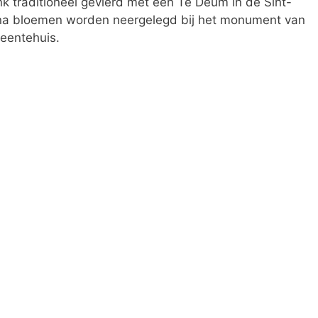
k traditioneel gevierd met een Te Deum in de Sint-
rna bloemen worden neergelegd bij het monument van
eentehuis.