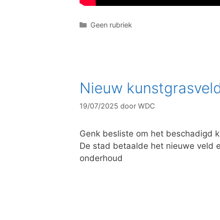
C
Geen rubriek
a
t
e
g
o
Nieuw kunstgrasveld
r
i
19/07/2025
door
WDC
e
ë
n
Genk besliste om het beschadigd k
De stad betaalde het nieuwe veld e
onderhoud