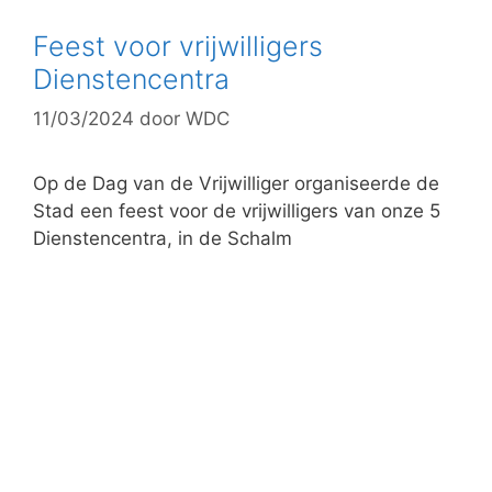
e
g
Feest voor vrijwilligers
o
Dienstencentra
r
11/03/2024
door
WDC
i
e
ë
Op de Dag van de Vrijwilliger organiseerde de
n
Stad een feest voor de vrijwilligers van onze 5
Dienstencentra, in de Schalm