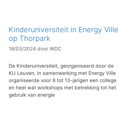
a
t
e
g
Kinderuniversiteit in Energy Ville
o
op Thorpark
r
18/03/2024
door
WDC
i
e
ë
De Kinderuniversiteit, georganiseerd door de
n
KU Leuven, in samenwerking met Energy Ville
organiseerde voor 8 tot 13-jarigen een college
en heel wat workshops met betrekking tot het
gebruik van energie