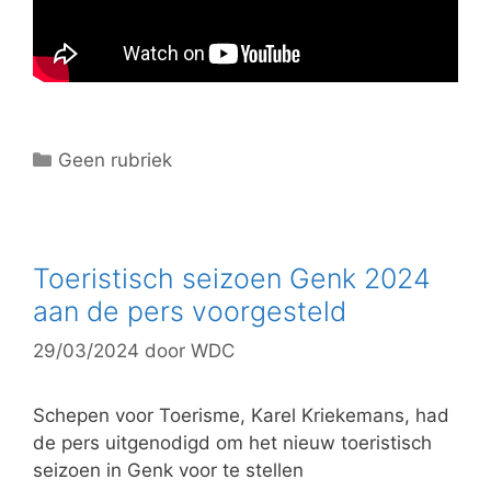
C
Geen rubriek
a
t
e
g
Toeristisch seizoen Genk 2024
o
aan de pers voorgesteld
r
29/03/2024
door
WDC
i
e
ë
Schepen voor Toerisme, Karel Kriekemans, had
n
de pers uitgenodigd om het nieuw toeristisch
seizoen in Genk voor te stellen