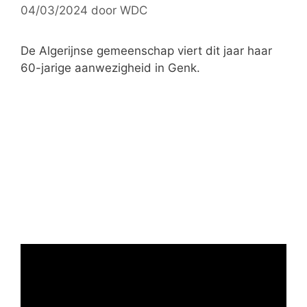
04/03/2024
door
WDC
i
e
ë
De Algerijnse gemeenschap viert dit jaar haar
n
60-jarige aanwezigheid in Genk.