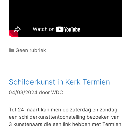
C
Geen rubriek
a
t
e
g
Schilderkunst in Kerk Termien
o
04/03/2024
door
WDC
r
i
e
Tot 24 maart kan men op zaterdag en zondag
ë
een schilderkunsttentoonstelling bezoeken van
n
3 kunstenaars die een link hebben met Termien