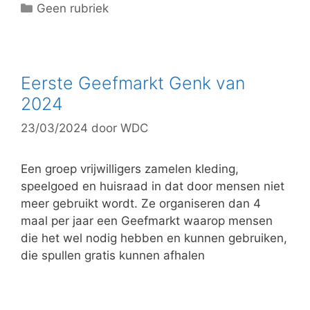
C
Geen rubriek
a
t
e
g
Eerste Geefmarkt Genk van
o
2024
r
23/03/2024
door
WDC
i
e
ë
Een groep vrijwilligers zamelen kleding,
n
speelgoed en huisraad in dat door mensen niet
meer gebruikt wordt. Ze organiseren dan 4
maal per jaar een Geefmarkt waarop mensen
die het wel nodig hebben en kunnen gebruiken,
die spullen gratis kunnen afhalen