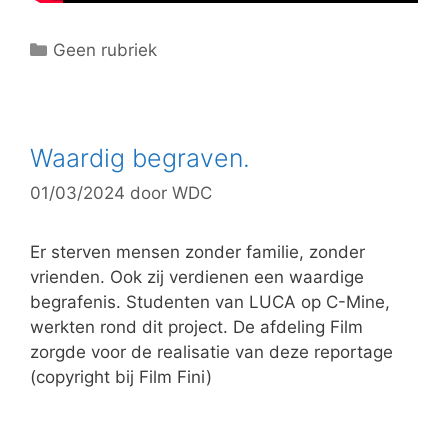
C
Geen rubriek
a
t
e
g
Waardig begraven.
o
01/03/2024
door
WDC
r
i
e
Er sterven mensen zonder familie, zonder
ë
vrienden. Ook zij verdienen een waardige
n
begrafenis. Studenten van LUCA op C-Mine,
werkten rond dit project. De afdeling Film
zorgde voor de realisatie van deze reportage
(copyright bij Film Fini)