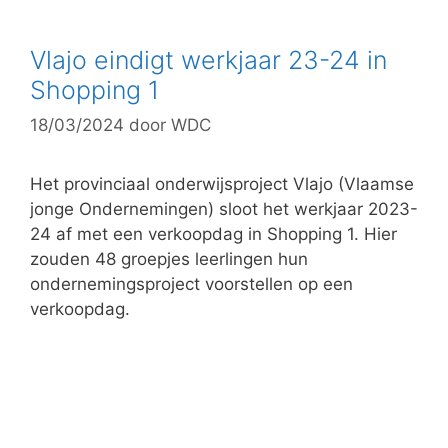
t
e
g
Vlajo eindigt werkjaar 23-24 in
o
Shopping 1
r
18/03/2024
door
WDC
i
e
ë
Het provinciaal onderwijsproject Vlajo (Vlaamse
n
jonge Ondernemingen) sloot het werkjaar 2023-
24 af met een verkoopdag in Shopping 1. Hier
zouden 48 groepjes leerlingen hun
ondernemingsproject voorstellen op een
verkoopdag.