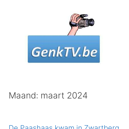
Spring
naar
inhoud
Maand: maart 2024
De Paashaas kwam in Zwartberg