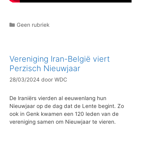
C
Geen rubriek
a
t
e
g
Vereniging Iran-België viert
o
Perzisch Nieuwjaar
r
28/03/2024
door
WDC
i
e
ë
De Iraniërs vierden al eeuwenlang hun
n
Nieuwjaar op de dag dat de Lente begint. Zo
ook in Genk kwamen een 120 leden van de
vereniging samen om Nieuwjaar te vieren.