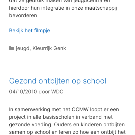
dat ze gebruik maken van jeugdcentra en
hierdoor hun integratie in onze maatschappij
bevorderen
Bekijk het filmpje
C
jeugd
,
Kleurrijk Genk
a
t
e
g
Gezond ontbijten op school
o
04/10/2010
door
WDC
r
i
e
In samenwerking met het OCMW loopt er een
ë
project in alle basisscholen in verband met
n
gezonde voeding. Ouders en kinderen ontbijten
samen op school en leren zo hoe een ontbijt het