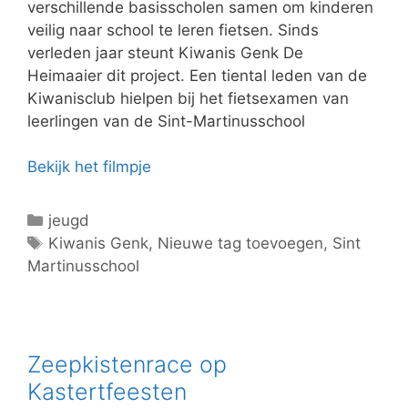
ë
verschillende basisscholen samen om kinderen
n
veilig naar school te leren fietsen. Sinds
verleden jaar steunt Kiwanis Genk De
Heimaaier dit project. Een tiental leden van de
Kiwanisclub hielpen bij het fietsexamen van
leerlingen van de Sint-Martinusschool
Bekijk het filmpje
C
jeugd
a
T
Kiwanis Genk
,
Nieuwe tag toevoegen
,
Sint
Martinusschool
t
a
e
g
g
s
o
r
Zeepkistenrace op
i
Kastertfeesten
e