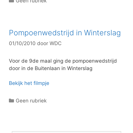
C
Geen rubriek
a
t
e
g
Pompoenwedstrijd in Winterslag
o
01/10/2010
door
WDC
r
i
e
Voor de 9de maal ging de pompoenwedstrijd
ë
door in de Buitenlaan in Winterslag
n
Bekijk het filmpje
C
Geen rubriek
a
t
e
g