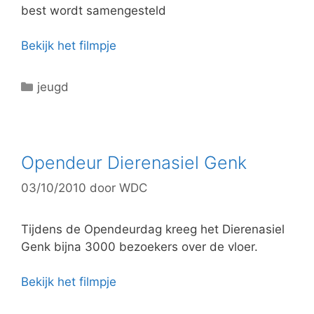
best wordt samengesteld
Bekijk het filmpje
C
jeugd
a
t
e
g
Opendeur Dierenasiel Genk
o
03/10/2010
door
WDC
r
i
e
Tijdens de Opendeurdag kreeg het Dierenasiel
ë
Genk bijna 3000 bezoekers over de vloer.
n
Bekijk het filmpje