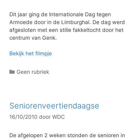
e
ë
Dit jaar ging de Internationale Dag tegen
n
Armoede door in de Limburghal. De dag werd
afgesloten met een stille fakkeltocht door het
centrum van Genk.
Bekijk het filmpje
C
Geen rubriek
a
t
e
g
Seniorenveertiendaagse
o
16/10/2010
door
WDC
r
i
e
De afgelopen 2 weken stonden de senioren in