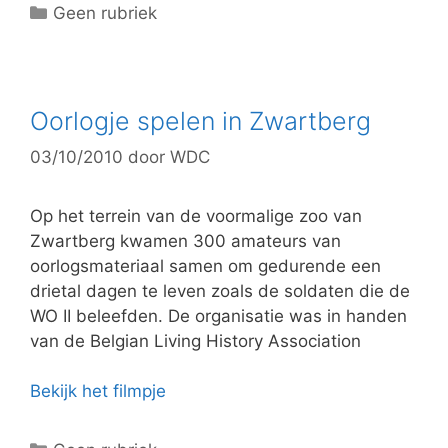
C
Geen rubriek
a
t
e
g
Oorlogje spelen in Zwartberg
o
03/10/2010
door
WDC
r
i
e
Op het terrein van de voormalige zoo van
ë
Zwartberg kwamen 300 amateurs van
n
oorlogsmateriaal samen om gedurende een
drietal dagen te leven zoals de soldaten die de
WO II beleefden. De organisatie was in handen
van de Belgian Living History Association
Bekijk het filmpje