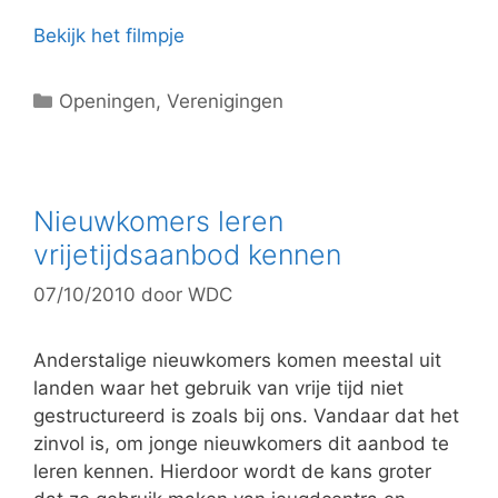
n
Bekijk het filmpje
C
Openingen
,
Verenigingen
a
t
e
g
Nieuwkomers leren
o
vrijetijdsaanbod kennen
r
07/10/2010
door
WDC
i
e
ë
Anderstalige nieuwkomers komen meestal uit
n
landen waar het gebruik van vrije tijd niet
gestructureerd is zoals bij ons. Vandaar dat het
zinvol is, om jonge nieuwkomers dit aanbod te
leren kennen. Hierdoor wordt de kans groter