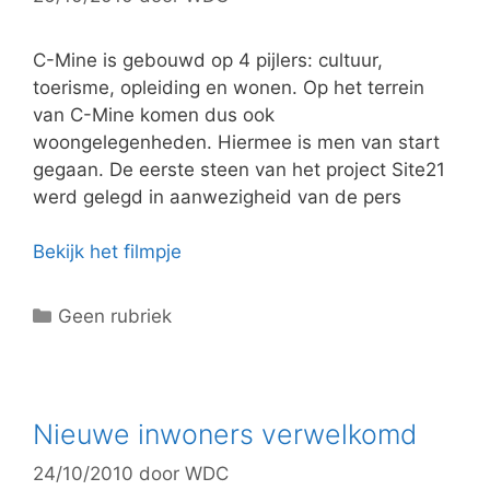
r
i
e
C-Mine is gebouwd op 4 pijlers: cultuur,
ë
toerisme, opleiding en wonen. Op het terrein
n
van C-Mine komen dus ook
woongelegenheden. Hiermee is men van start
gegaan. De eerste steen van het project Site21
werd gelegd in aanwezigheid van de pers
Bekijk het filmpje
C
Geen rubriek
a
t
e
g
Nieuwe inwoners verwelkomd
o
24/10/2010
door
WDC
r