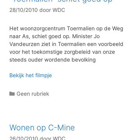
28/10/2010
door
WDC
Het woonzorgcentrum Toermalien op de Weg
naar As, schiet goed op. Minister Jo
Vandeurzen ziet in Toermalien een voorbeeld
voor het toekomstige zorgbeleid van onze
steeds ouder wordende bevolking
Bekijk het filmpje
C
Geen rubriek
a
t
e
g
Wonen op C-Mine
o
26/10/2010
door
WDC