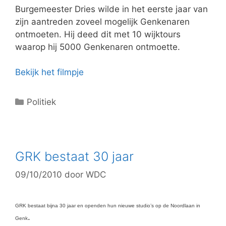
ë
Burgemeester Dries wilde in het eerste jaar van
n
zijn aantreden zoveel mogelijk Genkenaren
ontmoeten. Hij deed dit met 10 wijktours
waarop hij 5000 Genkenaren ontmoette.
Bekijk het filmpje
C
Politiek
a
t
e
g
GRK bestaat 30 jaar
o
09/10/2010
door
WDC
r
i
e
GRK bestaat bijna 30 jaar en openden hun nieuwe studio’s op de Noordlaan in
ë
.
Genk