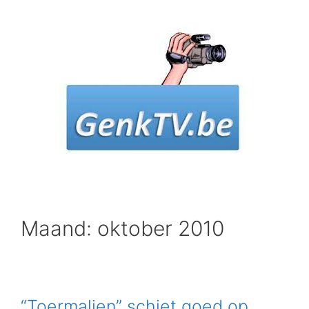
Spring
naar
inhoud
Maand: oktober 2010
“Toermalien” schiet goed op