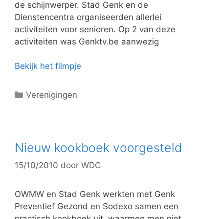
ë
de schijnwerper. Stad Genk en de
n
Dienstencentra organiseerden allerlei
activiteiten voor senioren. Op 2 van deze
activiteiten was Genktv.be aanwezig
Bekijk het filmpje
C
Verenigingen
a
t
e
g
Nieuw kookboek voorgesteld
o
15/10/2010
door
WDC
r
i
e
OWMW en Stad Genk werkten met Genk
ë
Preventief Gezond en Sodexo samen een
n
practisch kookboek uit waarmee men niet