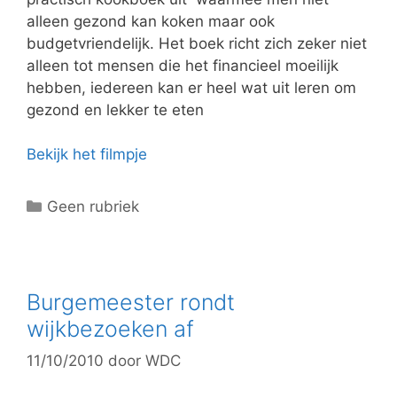
alleen gezond kan koken maar ook
budgetvriendelijk. Het boek richt zich zeker niet
alleen tot mensen die het financieel moeilijk
hebben, iedereen kan er heel wat uit leren om
gezond en lekker te eten
Bekijk het filmpje
C
Geen rubriek
a
t
e
g
Burgemeester rondt
o
wijkbezoeken af
r
11/10/2010
door
WDC
i
e