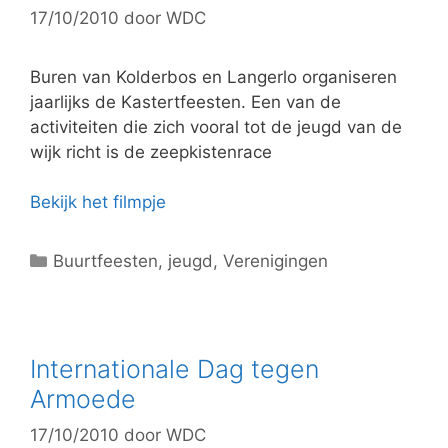
17/10/2010
door
WDC
ë
n
Buren van Kolderbos en Langerlo organiseren
jaarlijks de Kastertfeesten. Een van de
activiteiten die zich vooral tot de jeugd van de
wijk richt is de zeepkistenrace
Bekijk het filmpje
C
Buurtfeesten
,
jeugd
,
Verenigingen
a
t
e
g
Internationale Dag tegen
o
Armoede
r
17/10/2010
door
WDC
i