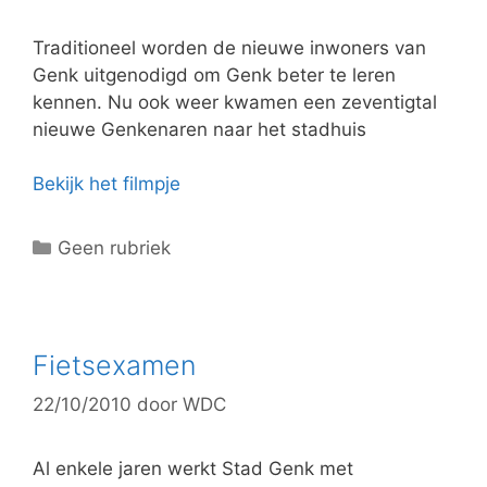
i
e
Traditioneel worden de nieuwe inwoners van
ë
Genk uitgenodigd om Genk beter te leren
n
kennen. Nu ook weer kwamen een zeventigtal
nieuwe Genkenaren naar het stadhuis
Bekijk het filmpje
C
Geen rubriek
a
t
e
g
Fietsexamen
o
22/10/2010
door
WDC
r
i
e
Al enkele jaren werkt Stad Genk met