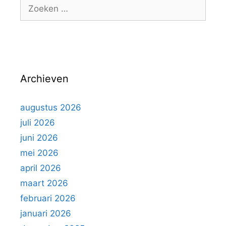
Z
o
o
r
e
i
k
e
e
ë
n
n
Archieven
n
a
a
augustus 2026
r
juli 2026
:
juni 2026
mei 2026
april 2026
maart 2026
februari 2026
januari 2026