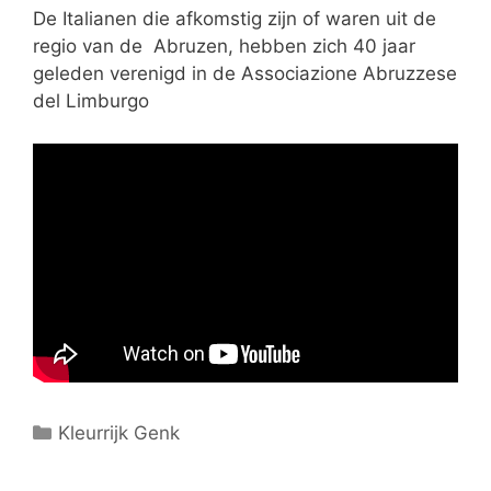
ë
De Italianen die afkomstig zijn of waren uit de
n
regio van de Abruzen, hebben zich 40 jaar
geleden verenigd in de Associazione Abruzzese
del Limburgo
C
Kleurrijk Genk
a
t