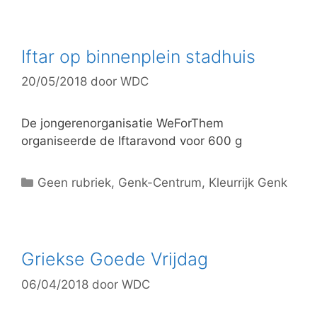
t
e
g
Iftar op binnenplein stadhuis
o
20/05/2018
door
WDC
r
i
e
De jongerenorganisatie WeForThem
ë
organiseerde de Iftaravond voor 600 g
n
C
Geen rubriek
,
Genk-Centrum
,
Kleurrijk Genk
a
t
e
g
Griekse Goede Vrijdag
o
06/04/2018
door
WDC
r
i