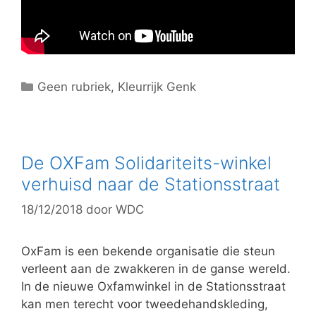
C
Geen rubriek
,
Kleurrijk Genk
a
t
e
g
De OXFam Solidariteits-winkel
o
verhuisd naar de Stationsstraat
r
18/12/2018
door
WDC
i
e
ë
OxFam is een bekende organisatie die steun
n
verleent aan de zwakkeren in de ganse wereld.
In de nieuwe Oxfamwinkel in de Stationsstraat
kan men terecht voor tweedehandskleding,