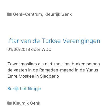
C
Genk-Centrum
,
Kleurrijk Genk
a
t
e
g
Iftar van de Turkse Verenigingen
o
01/06/2018
door
WDC
r
i
e
Zowel moslims als niet-moslims braken samen
ë
de vasten in de Ramadan-maand in de Yunus
n
Emre Moskee in Sledderlo
Bekijk het filmpje
C
Kleurrijk Genk
a