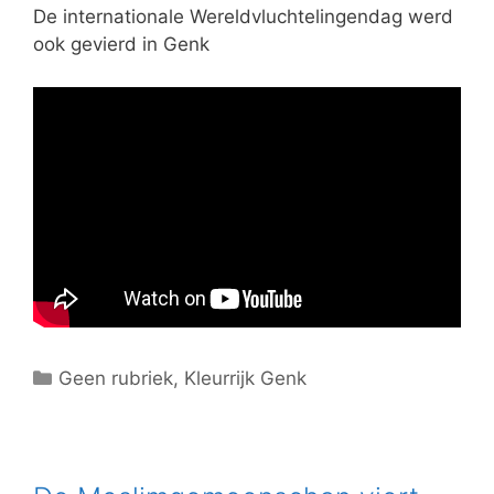
e
De internationale Wereldvluchtelingendag werd
ë
ook gevierd in Genk
n
C
Geen rubriek
,
Kleurrijk Genk
a
t
e
g