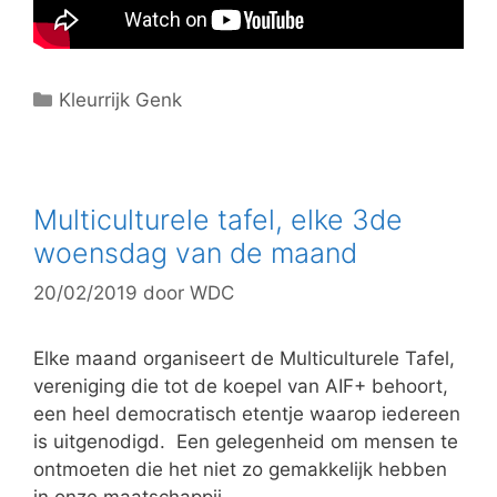
C
Kleurrijk Genk
a
t
e
g
Multiculturele tafel, elke 3de
o
woensdag van de maand
r
20/02/2019
door
WDC
i
e
ë
Elke maand organiseert de Multiculturele Tafel,
n
vereniging die tot de koepel van AIF+ behoort,
een heel democratisch etentje waarop iedereen
is uitgenodigd. Een gelegenheid om mensen te
ontmoeten die het niet zo gemakkelijk hebben
in onze maatschappij