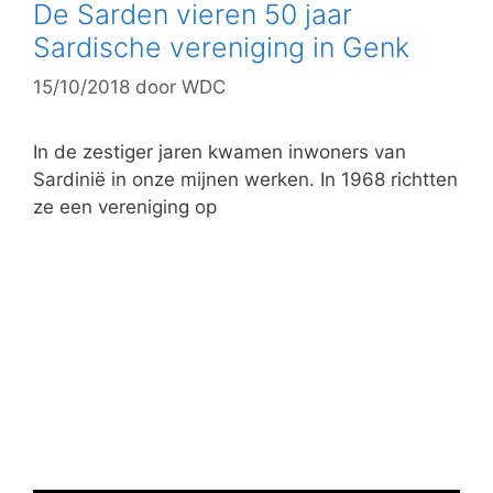
o
De Sarden vieren 50 jaar
r
Sardische vereniging in Genk
i
15/10/2018
door
WDC
e
ë
n
In de zestiger jaren kwamen inwoners van
Sardinië in onze mijnen werken. In 1968 richtten
ze een vereniging op