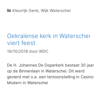
C
Kleurrijk Genk
,
Wijk Waterschei
a
t
e
g
Oekraïense kerk in Waterschei
o
viert feest
r
19/10/2018
door
WDC
i
e
ë
De H. Johannes De Doperkerk bestaat 30 jaar
n
op de Binnenlaan in Waterschei. Dit werd
gevierd met o.a. een tentoonstelling in Casino
Modern in Waterschei