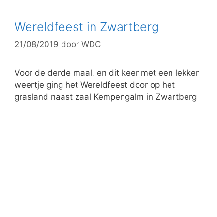
e
g
Wereldfeest in Zwartberg
o
21/08/2019
door
WDC
r
i
e
Voor de derde maal, en dit keer met een lekker
ë
weertje ging het Wereldfeest door op het
n
grasland naast zaal Kempengalm in Zwartberg