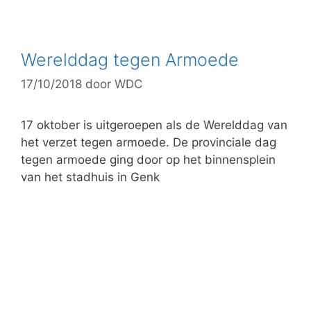
a
t
e
g
Werelddag tegen Armoede
o
17/10/2018
door
WDC
r
i
e
17 oktober is uitgeroepen als de Werelddag van
ë
het verzet tegen armoede. De provinciale dag
n
tegen armoede ging door op het binnensplein
van het stadhuis in Genk