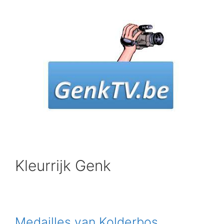
Spring
naar
inhoud
Kleurrijk Genk
Medailles van Kolderbos