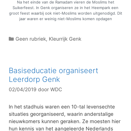
Na het einde van de Ramadam vieren de Moslims het
Suikerfeest. In Genk organiseren ze in het Heempark een
groot feest waarbij ook niet-Moslims worden uitgenodigd. Dit
jaar waren er weinig niet-Moslims komen opdagen
C
Geen rubriek
,
Kleurrijk Genk
a
t
e
g
Basiseducatie organiseert
o
Leerdorp Genk
r
02/04/2019
door
WDC
i
e
ë
In het stadhuis waren een 10-tal levensechte
n
situaties georganiseerd, waarin anderstalige
nieuwkomers kunnen geraken. Ze moesten hier
hun kennis van het aangeleerde Nederlands