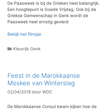
e
De Paasweek is bij de Grieken heel belangrijk.
ë
Een hoogtepunt is Goede Vrijdag. Ook bij de
n
Griekse Gemeenschap in Genk wordt de
Paasweek heel ernstig gevierd
Bekijk het filmpje
C
Kleurrijk Genk
a
t
e
g
Feest in de Marokkaanse
o
Moskee van Winterslag
r
02/04/2018
door
WDC
i
e
ë
De Marokkaanse Consul kwam kijken hoe de
n