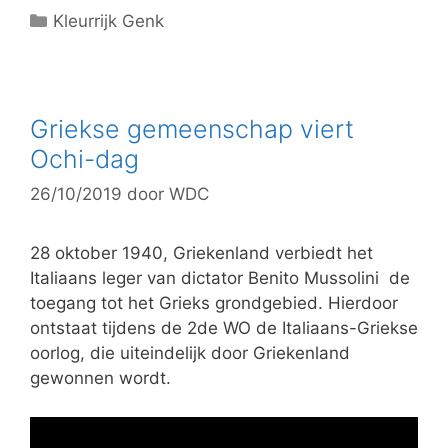
C
Kleurrijk Genk
a
t
e
g
Griekse gemeenschap viert
o
Ochi-dag
r
26/10/2019
door
WDC
i
e
ë
28 oktober 1940, Griekenland verbiedt het
n
Italiaans leger van dictator Benito Mussolini de
toegang tot het Grieks grondgebied. Hierdoor
ontstaat tijdens de 2de WO de Italiaans-Griekse
oorlog, die uiteindelijk door Griekenland
gewonnen wordt.