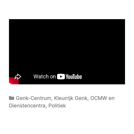
C
Genk-Centrum
,
Kleurrijk Genk
,
OCMW en
Dienstencentra
a
,
Politiek
t
e
g