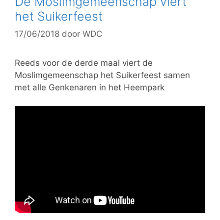
De Moslimgemeenschap viert
o
het Suikerfeest
r
17/06/2018
door
WDC
i
e
ë
Reeds voor de derde maal viert de
n
Moslimgemeenschap het Suikerfeest samen
met alle Genkenaren in het Heempark