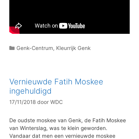
C
Genk-Centrum
,
Kleurrijk Genk
a
t
e
g
Vernieuwde Fatih Moskee
o
ingehuldigd
r
17/11/2018
door
WDC
i
e
ë
De oudste moskee van Genk, de Fatih Moskee
n
van Winterslag, was te klein geworden.
Vandaar dat men een vernieuwde moskee