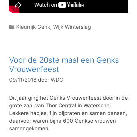
C
Kleurrijk Genk
,
Wijk Winterslag
a
t
e
g
Voor de 20ste maal een Genks
o
Vrouwenfeest
r
09/11/2018
door
WDC
i
e
ë
Dit jaar ging het Genks Vrouwenfeest door in de
n
grote zaal van Thor Central in Waterschei.
Lekkere hapjes, fijn bijpraten en samen dansen,
daarvoor waren bijna 600 Genkse vrouwen
samengekomen