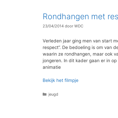
g
o
Rondhangen met re
r
i
23/04/2014
door
WDC
e
ë
n
Verleden jaar ging men van start m
respect”. De bedoeling is om van 
waarin ze rondhangen, maar ook v
jongeren. In dit kader gaan er in
animatie
Bekijk het filmpje
C
jeugd
a
t
e
g