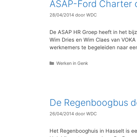
ASAP-Ford Charter 
r
i
28/04/2014
door
WDC
e
ë
n
De ASAP HR Groep heeft in het bij
Wim Dries en Wim Claes van VOKA 
werknemers te begeleiden naar ee
C
Werken in Genk
a
t
e
g
o
De Regenboogbus d
r
i
26/04/2014
door
WDC
e
ë
n
Het Regenbooghuis in Hasselt is e