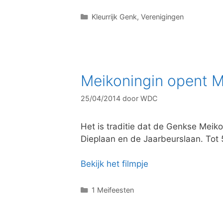
C
Kleurrijk Genk
,
Verenigingen
a
t
e
g
o
Meikoningin opent M
r
i
25/04/2014
door
WDC
e
ë
n
Het is traditie dat de Genkse Meik
Dieplaan en de Jaarbeurslaan. Tot
Bekijk het filmpje
C
1 Meifeesten
a
t
e