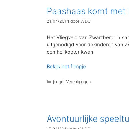
o
Paashaas komt met 
r
i
21/04/2014
door
WDC
e
ë
n
Het Vliegveld van Zwartberg, in 
uitgenodigd voor dekinderen van Z
een helikopter kwam
Bekijk het filmpje
C
jeugd
,
Verenigingen
a
t
e
g
o
Avontuurlijke speelt
r
i
17/04/2014
door
WDC