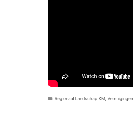
C
Regionaal Landschap KM
,
Verenigingen
a
t
e
g
o