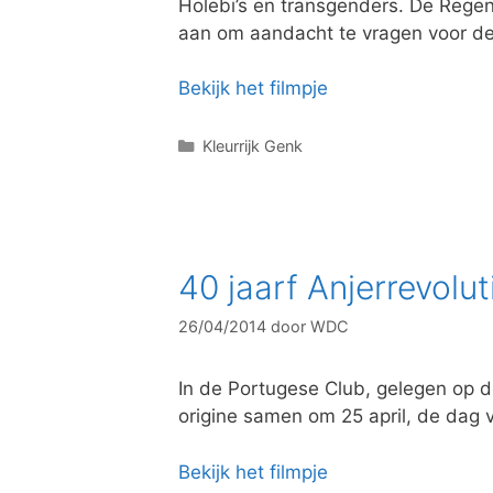
Holebi’s en transgenders. De Reg
aan om aandacht te vragen voor de
Bekijk het filmpje
C
Kleurrijk Genk
a
t
e
g
o
40 jaarf Anjerrevolut
r
i
26/04/2014
door
WDC
e
ë
n
In de Portugese Club, gelegen op
origine samen om 25 april, de dag va
Bekijk het filmpje