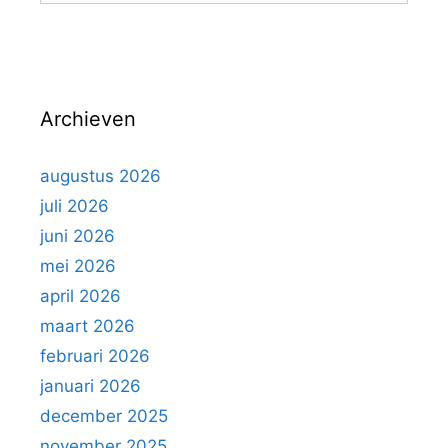
n
e
e
a
ë
k
v
n
e
i
n
g
Archieven
n
a
a
t
a
augustus 2026
i
r
e
juli 2026
:
juni 2026
mei 2026
april 2026
maart 2026
februari 2026
januari 2026
december 2025
november 2025