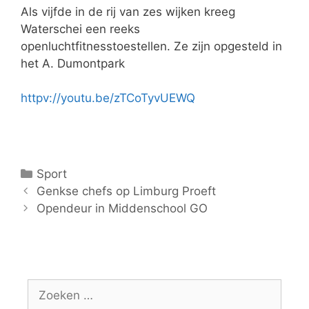
Als vijfde in de rij van zes wijken kreeg
Waterschei een reeks
openluchtfitnesstoestellen. Ze zijn opgesteld in
het A. Dumontpark
httpv://youtu.be/zTCoTyvUEWQ
C
Sport
B
a
Genkse chefs op Limburg Proeft
e
t
Opendeur in Middenschool GO
r
e
i
g
c
o
h
r
Z
t
i
o